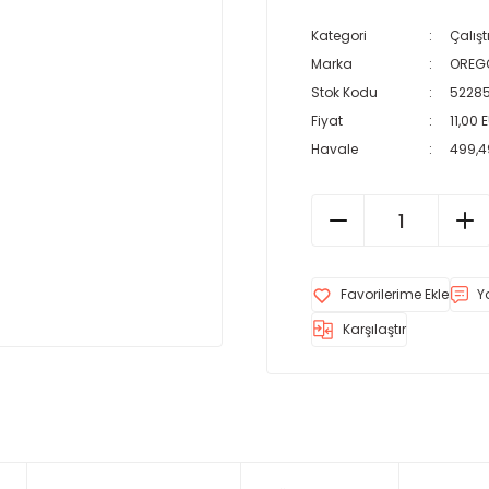
Kategori
Çalış
Marka
OREG
Stok Kodu
5228
Fiyat
11,00 
Havale
499,4
Y
Karşılaştır