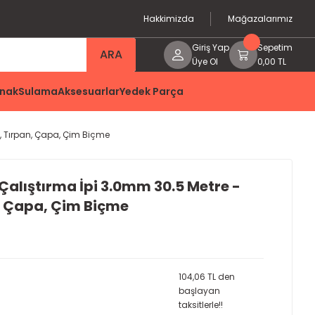
Hakkimizda
Mağazalarımız
Giriş Yap
Sepetim
ARA
Üye Ol
0,00 TL
nak
Sulama
Aksesuarlar
Yedek Parça
e, Tırpan, Çapa, Çim Biçme
alıştırma İpi 3.0mm 30.5 Metre -
, Çapa, Çim Biçme
104,06 TL den
başlayan
taksitlerle!!