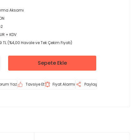
tırma Aksamı
ON
52
EUR + KDV
9 TL (%4,00 Havale ve Tek Çekim Fiyatı)
Sepete Ekle
orum Yaz
Tavsiye Et
Fiyat Alarmı
Paylaş