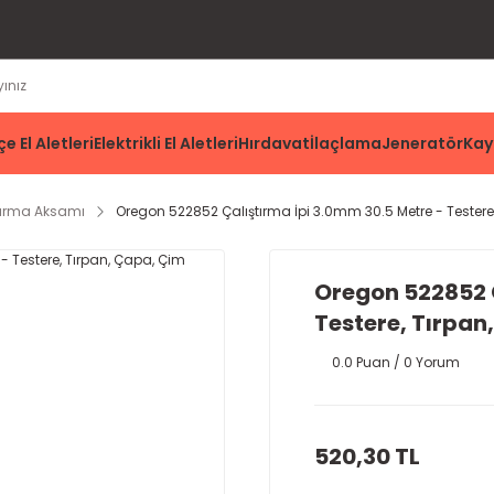
e El Aletleri
Elektrikli El Aletleri
Hırdavat
İlaçlama
Jeneratör
Kay
tırma Aksamı
Oregon 522852 Çalıştırma İpi 3.0mm 30.5 Metre - Tester
Oregon 522852 Ç
Testere, Tırpan
0.0 Puan / 0 Yorum
520,30 TL