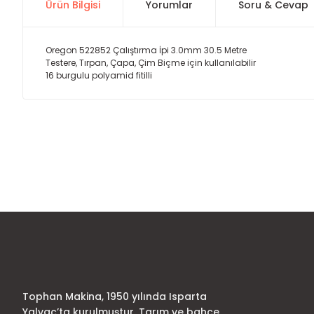
Ürün Bilgisi
Yorumlar
Soru & Cevap
Oregon 522852 Çalıştırma İpi 3.0mm 30.5 Metre
Testere, Tırpan, Çapa, Çim Biçme için kullanılabilir
16 burgulu polyamid fitilli
Bu ürünün fiyat bilgisi, resim, ürün açıklamalarında ve diğer
Görüş ve önerileriniz için teşekkür ederiz.
Ürün resmi kalitesiz, bozuk veya görüntülenemiyor.
Ürün açıklamasında eksik bilgiler bulunuyor.
Ürün bilgilerinde hatalar bulunuyor.
Ürün fiyatı diğer sitelerden daha pahalı.
Bu ürüne benzer farklı alternatifler olmalı.
Tophan Makina, 1950 yılında Isparta
Yalvaç’ta kurulmuştur. Tarım ve bahçe