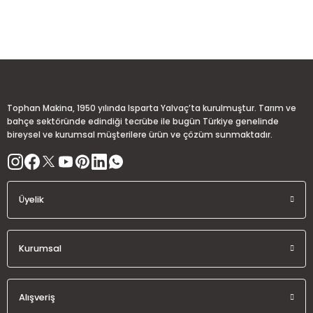
Görüş ve önerileriniz için teşekkür ederiz.
Sitemize ilk yorumu siz yapın!
Ürün resmi kalitesiz, bozuk veya görüntülenemiyor.
Ürün açıklamasında eksik bilgiler bulunuyor.
Deneyimini Paylaş
Ürün bilgilerinde hatalar bulunuyor.
Ürün fiyatı diğer sitelerden daha pahalı.
Tophan Makina, 1950 yılında Isparta Yalvaç’ta kurulmuştur. Tarım ve
Bu ürüne benzer farklı alternatifler olmalı.
bahçe sektöründe edindiği tecrübe ile bugün Türkiye genelinde
bireysel ve kurumsal müşterilere ürün ve çözüm sunmaktadır.
Üyelik
Gönder
Kurumsal
Alışveriş