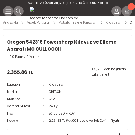
1500 TL ve Üzeri Alışverişlerinizde Ücretsiz Kargo!
Anasayfa
Yedek Parçalar
Motorlu Testere Parçaları
Kılavuzlar
Ore
Oregon 542316 Powersharp Kılavuz ve Bileme
Aparatı MC CULLOCCH
0.0 Puan / 0 Yorum
471,17 TL den başlayan
2.355,86 TL
taksitlerle!!
Kategori
Kılavuzlar
Marka
OREGON
Stok Kodu
542316
Garanti Süresi
24 Ay
Fiyat
53,06 USD + KDV
Havale
2.261,63 TL (%4,00 Havale ve Tek Çekim Fiyatı)