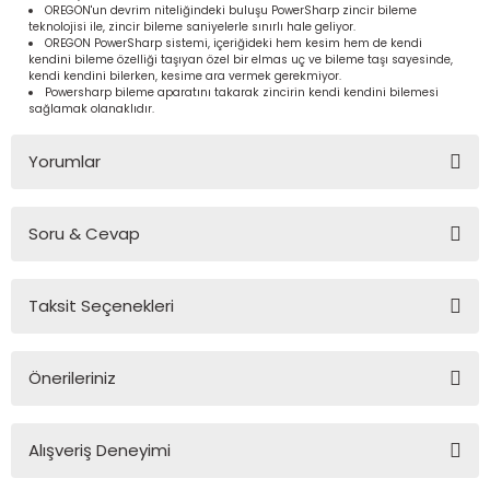
OREGON'un devrim niteliğindeki buluşu PowerSharp zincir bileme
teknolojisi ile, zincir bileme saniyelerle sınırlı hale geliyor.
OREGON PowerSharp sistemi, içeriğideki hem kesim hem de kendi
kendini bileme özelliği taşıyan özel bir elmas uç ve bileme taşı sayesinde,
kendi kendini bilerken, kesime ara vermek gerekmiyor.
Powersharp bileme aparatını takarak zincirin kendi kendini bilemesi
sağlamak olanaklıdır.
Yorumlar
Soru & Cevap
Bu ürüne ilk yorumu siz yapın!
Taksit Seçenekleri
Yorum Yaz
Ürün hakkında henüz soru sorulmamış.
Önerileriniz
Soru Sor
Bu ürünün fiyat bilgisi, resim, ürün açıklamalarında ve diğer
Alışveriş Deneyimi
konularda yetersiz gördüğünüz noktaları öneri formunu
kullanarak tarafımıza iletebilirsiniz.