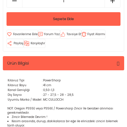
Sepete Ekle
Yorum Yaz
Tavsiye Et
Fiyat Alarmı
Paylaş
Karşılaştır
Ürün Bilgisi
Kılavuz Tipi
:
PowerSharp
Kılavuz Boyu
:
41 cm
Kanal Genişliği
:
0,50-1,3
Diş Sayısı
:
27 - 27,5 - 28 - 28,5
Uyumlu Marka / Model
:
MC CULLOCCH
NOT: Oregon PS55E veya PS56E / Powersharp Zincir İle beraber alınması
gerekmektedir.
Zincir Bilemede Devrim !
Kesim arasında, durup, dakikalarca bir eğe ile elinizdeki zinciri bilemek
tarih oluyor.