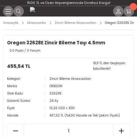
1500 TL ve Üzeri Alışverişlerinizde Ücretsiz Kargo!
Anasayfa
Aksesuarlar
Zincir Bileme Aksesuarları
Oregon 32628E Zinc
Oregon 32628E Zincir Bileme Taşı 4.5mm
0.0 Puan / 0 Yorum
91,11 TL den başlayan
455,54 TL
taksitlerle!!
Kategori
Zincir Bileme Aksesuarları
Marka
OREGON
Stok Kodu
32628E
Garanti Süresi
24 Ay
Fiyat
10,26 USD + KDV
Havale
437,32 TL (%4,00 Havale ve Tek Çekim Fiyatı)