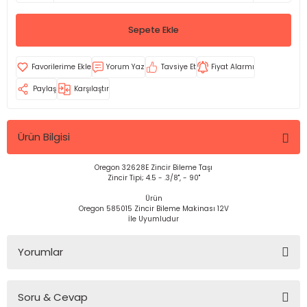
Sepete Ekle
Yorum Yaz
Tavsiye Et
Fiyat Alarmı
Paylaş
Karşılaştır
Ürün Bilgisi
Oregon 32628E Zincir Bileme Taşı
Zincir Tipi; 4.5 - .3/8", - 90"
Ürün
Oregon 585015 Zincir Bileme Makinası 12V
İle Uyumludur
Yorumlar
Soru & Cevap
Bu ürüne ilk yorumu siz yapın!