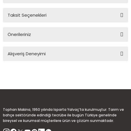
Taksit Seçenekleri
Yorum Yaz
Ürün hakkında henüz soru sorulmamış.
Önerileriniz
Soru Sor
Bu ürünün fiyat bilgisi, resim, ürün açıklamalarında ve diğer
Alışveriş Deneyimi
konularda yetersiz gördüğünüz noktaları öneri formunu
kullanarak tarafımıza iletebilirsiniz.
Görüş ve önerileriniz için teşekkür ederiz.
Sitemize ilk yorumu siz yapın!
Ürün resmi kalitesiz, bozuk veya görüntülenemiyor.
Ürün açıklamasında eksik bilgiler bulunuyor.
Deneyimini Paylaş
Ürün bilgilerinde hatalar bulunuyor.
Ürün fiyatı diğer sitelerden daha pahalı.
Tophan Makina, 1950 yılında Isparta Yalvaç’ta kurulmuştur. Tarım ve
Bu ürüne benzer farklı alternatifler olmalı.
bahçe sektöründe edindiği tecrübe ile bugün Türkiye genelinde
bireysel ve kurumsal müşterilere ürün ve çözüm sunmaktadır.