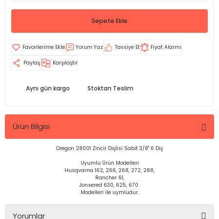
Sepete Ekle
Yorum Yaz
Tavsiye Et
Fiyat Alarmı
Paylaş
Karşılaştır
Aynı gün kargo
Stoktan Teslim
Ürün Bilgisi
Oregon 28001 Zincir Dişlisi Sabit 3/8" 6 Diş
Uyumlu Ürün Modelleri
Husqvarna 162, 266, 268, 272, 288,
Rancher 61,
Jonsered 630, 625, 670
Modelleri ile uymludur.
Yorumlar