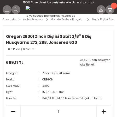
1500 TL ve Üzeri Alışverişlerinizde Ücretsiz Kargo!
Anasayfa
Yedek Parçalar
Motorlu Testere Parçaları
Zincir Dişlisi Aksa
Oregon 28001 Zincir Dişlisi Sabit 3/8'' 6 Diş
Husqvarna 272, 288, Jonsered 630
0.0 Puan / 0 Yorum
133,82 TL den başlayan
669,11 TL
taksitlerle!!
Kategori
Zincir Dişlisi Aksamı
Marka
OREGON
Stok Kodu
28001
Fiyat
15,07 USD + KDV
Havale
642,34 TL (%4,00 Havale ve Tek Çekim Fiyatı)