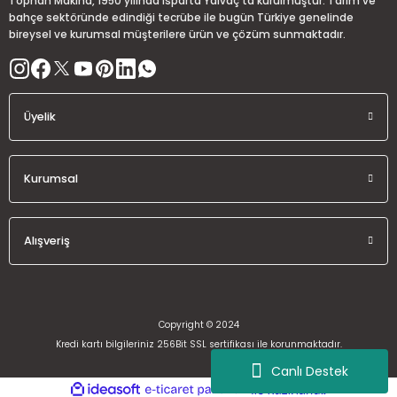
Tophan Makina, 1950 yılında Isparta Yalvaç’ta kurulmuştur. Tarım ve
Bu ürüne benzer farklı alternatifler olmalı.
bahçe sektöründe edindiği tecrübe ile bugün Türkiye genelinde
bireysel ve kurumsal müşterilere ürün ve çözüm sunmaktadır.
Üyelik
Gönder
Kurumsal
Alışveriş
Copyright © 2024
Kredi kartı bilgileriniz 256Bit SSL sertifikası ile korunmaktadır.
Canlı Destek
ideasoft
ile
e-