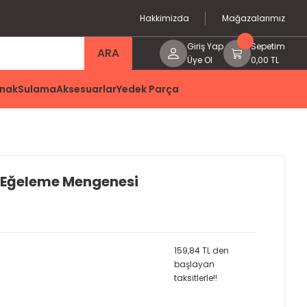
Hakkimizda
Mağazalarımız
Giriş Yap
Sepetim
ARA
Üye Ol
0,00 TL
nak
Sulama
Aksesuarlar
Yedek Parça
 Eğeleme Mengenesi
159,84 TL den
başlayan
taksitlerle!!