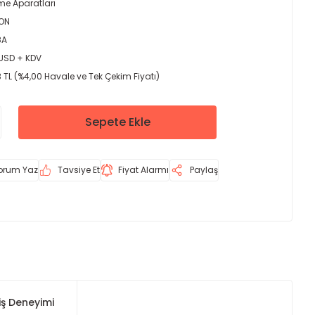
me Aparatları
ON
8A
 USD + KDV
 TL (%4,00 Havale ve Tek Çekim Fiyatı)
Sepete Ekle
orum Yaz
Tavsiye Et
Fiyat Alarmı
Paylaş
iş Deneyimi