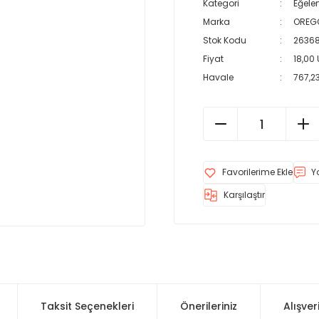
Kategori
Eğele
Marka
OREG
Stok Kodu
2636
Fiyat
18,00
Havale
767,23
Y
Karşılaştır
Taksit Seçenekleri
Önerileriniz
Alışver