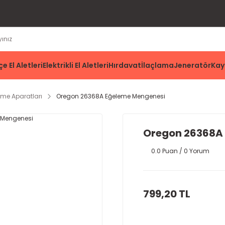
e El Aletleri
Elektrikli El Aletleri
Hırdavat
İlaçlama
Jeneratör
Kay
eme Aparatları
Oregon 26368A Eğeleme Mengenesi
Oregon 26368A
0.0 Puan / 0 Yorum
799,20 TL