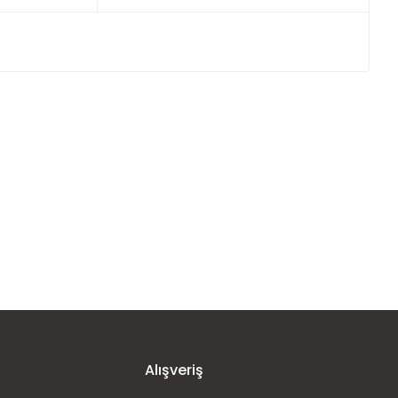
ımıza iletebilirsiniz.
5.55mm
Alışveriş