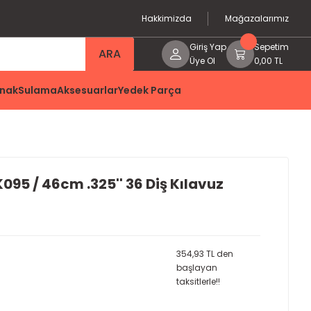
Hakkimizda
Mağazalarımız
Giriş Yap
Sepetim
ARA
Üye Ol
0,00 TL
nak
Sulama
Aksesuarlar
Yedek Parça
95 / 46cm .325'' 36 Diş Kılavuz
354,93 TL den
başlayan
taksitlerle!!