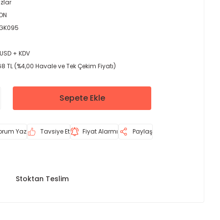
zlar
ON
LGK095
 USD + KDV
68 TL (%4,00 Havale ve Tek Çekim Fiyatı)
Sepete Ekle
orum Yaz
Tavsiye Et
Fiyat Alarmı
Paylaş
Stoktan Teslim