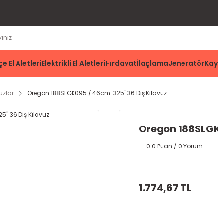
e El Aletleri
Elektrikli El Aletleri
Hırdavat
İlaçlama
Jeneratör
Kay
uzlar
Oregon 188SLGK095 / 46cm .325'' 36 Diş Kılavuz
Oregon 188SLGK0
0.0 Puan / 0 Yorum
1.774,67 TL