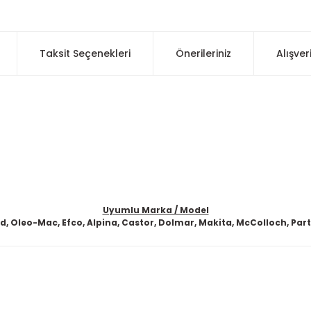
Taksit Seçenekleri
Önerileriniz
Alışver
Uyumlu Marka / Model
, Oleo-Mac, Efco, Alpina, Castor, Dolmar, Makita, McColloch, Part
 konularda yetersiz gördüğünüz noktaları öneri formunu kullanarak taraf
Ürün hakkında henüz soru sorulmamış.
Bu ürüne ilk yorumu siz yapın!
Sitemize ilk yorumu siz yapın!