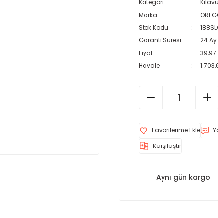
Kategori
Kılavu
Marka
OREG
Stok Kodu
188S
Garanti Süresi
24 Ay
Fiyat
39,97
Havale
1.703,
Y
Karşılaştır
Aynı gün kargo