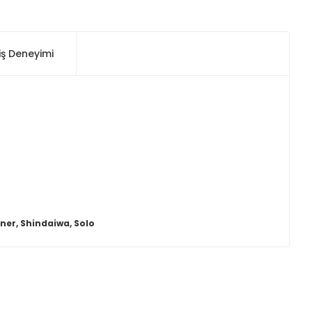
iş Deneyimi
ner, Shindaiwa, Solo
ımıza iletebilirsiniz.