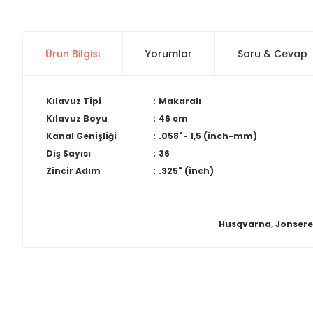
Ürün Bilgisi
Yorumlar
Soru & Cevap
Kılavuz Tipi
:
Makaralı
Kılavuz Boyu
:
46 cm
Kanal Genişliği
:
.058"- 1,5 (inch-mm)
Diş Sayısı
:
36
Zincir Adım
:
.325" (inch)
Husqvarna, Jonsered
Bu ürünün fiyat bilgisi, resim, ürün açıklamalarında ve diğer
Görüş ve önerileriniz için teşekkür ederiz.