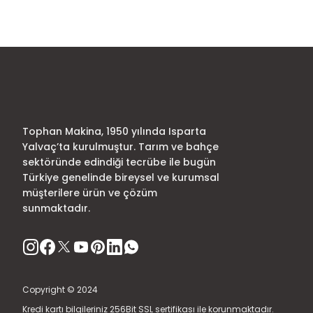
Ürün resmi kalitesiz, bozuk veya görüntülenemiyor.
Ürün açıklamasında eksik bilgiler bulunuyor.
Ürün bilgilerinde hatalar bulunuyor.
Ürün fiyatı diğer sitelerden daha pahalı.
Bu ürüne benzer farklı alternatifler olmalı.
Tophan Makina, 1950 yılında Isparta
Yalvaç’ta kurulmuştur. Tarım ve bahçe
sektöründe edindiği tecrübe ile bugün
Türkiye genelinde bireysel ve kurumsal
müşterilere ürün ve çözüm
sunmaktadır.
Copyright © 2024
Kredi kartı bilgileriniz 256Bit SSL sertifikası ile korunmaktadır.