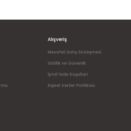
Alışveriş
Mesafeli Satış Sözleşmesi
Gizlilik ve Güvenlik
İptal İade Koşullari
ormu
Kişisel Veriler Politikası