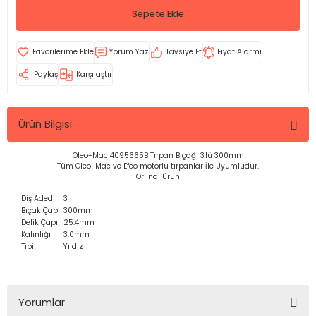
Sepete Ekle
Yorum Yaz
Tavsiye Et
Fiyat Alarmı
Paylaş
Karşılaştır
Ürün Bilgisi
Oleo-Mac 4095665B Tırpan Bıçağı 3'lü 300mm
Tüm Oleo-Mac ve Efco motorlu tırpanlar İle Uyumludur.
Orjinal Ürün
Diş Adedi
3
Bıçak Çapı
300mm
Delik Çapı
25.4mm
Kalınlığı
3.0mm
Tipi
Yıldız
Yorumlar