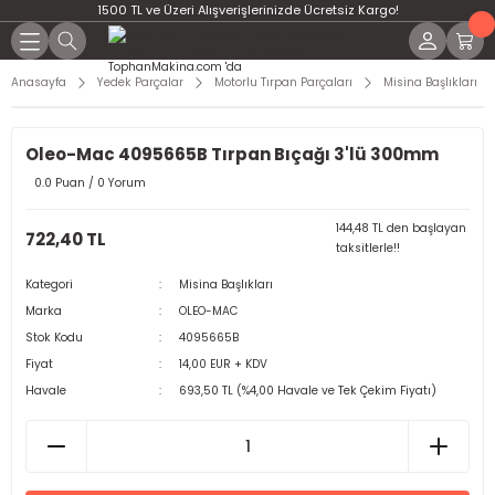
1500 TL ve Üzeri Alışverişlerinizde Ücretsiz Kargo!
Anasayfa
Yedek Parçalar
Motorlu Tırpan Parçaları
Misina Başlıkları
Oleo-Mac 4095665B Tırpan Bıçağı 3'lü 300mm
0.0 Puan / 0 Yorum
144,48 TL den başlayan
722,40 TL
taksitlerle!!
Kategori
Misina Başlıkları
Marka
OLEO-MAC
Stok Kodu
4095665B
Fiyat
14,00 EUR + KDV
Havale
693,50 TL (%4,00 Havale ve Tek Çekim Fiyatı)