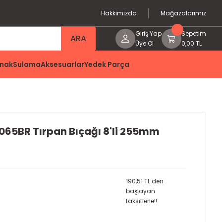
Hakkimizda
Mağazalarımız
Giriş Yap
Sepetim
ARA
Üye Ol
0,00 TL
nak
Sulama
Aksesuarlar
Yedek Parça
65BR Tırpan Bıçağı 8'li 255mm
190,51 TL den
başlayan
taksitlerle!!