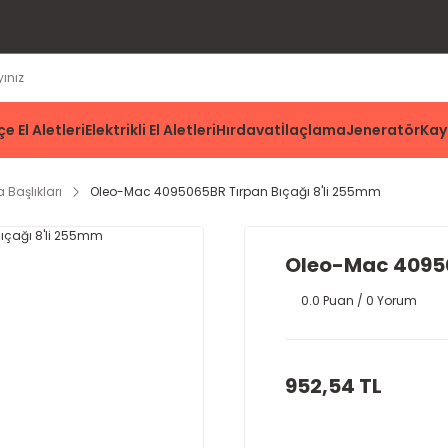
e El Aletleri
Elektrikli El Aletleri
Hırdavat
İlaçlama
Jeneratör
Kay
 Başlıkları
Oleo-Mac 4095065BR Tırpan Bıçağı 8'li 255mm
Oleo-Mac 40950
0.0 Puan / 0 Yorum
952,54 TL