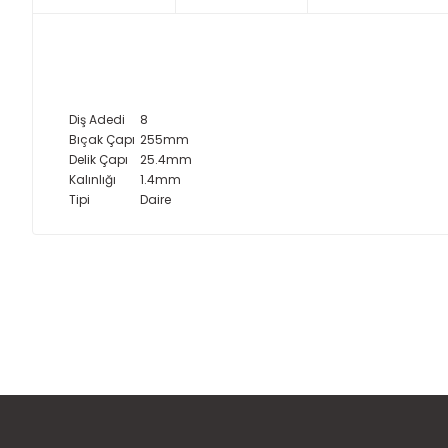
Diş Adedi
8
Bıçak Çapı
255mm
Delik Çapı
25.4mm
Kalınlığı
1.4mm
Tipi
Daire
Bu ürünün fiyat bilgisi, resim, ürün açıklamalarında ve diğer
Görüş ve önerileriniz için teşekkür ederiz.
Ürün resmi kalitesiz, bozuk veya görüntülenemiyor.
Ürün açıklamasında eksik bilgiler bulunuyor.
Ürün bilgilerinde hatalar bulunuyor.
Ürün fiyatı diğer sitelerden daha pahalı.