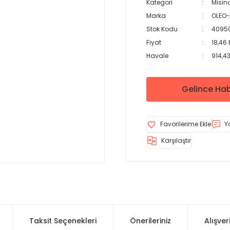
Kategori
Misina
Marka
OLEO
Stok Kodu
4095
Fiyat
18,46
Havale
914,43
Gelince Hab
Y
Karşılaştır
Taksit Seçenekleri
Önerileriniz
Alışver