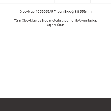
Oleo-Mac 4095065AR Tırpan Bıçağı 8'li 255mm
Tüm Oleo-Mac ve Efco motorlu tırpanlar İle Uyumludur.
Orjinal Ürün
 konularda yetersiz gördüğünüz noktaları öneri formunu kullanarak taraf
Ürün hakkında henüz soru sorulmamış.
Bu ürüne ilk yorumu siz yapın!
Sitemize ilk yorumu siz yapın!
Deneyimini Paylaş
Yorum Yaz
Soru Sor