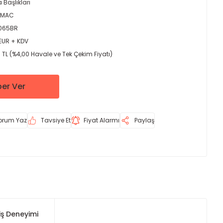
 Başlıkları
-MAC
065BR
 EUR + KDV
 TL (%4,00 Havale ve Tek Çekim Fiyatı)
er Ver
orum Yaz
Tavsiye Et
Fiyat Alarmı
Paylaş
iş Deneyimi