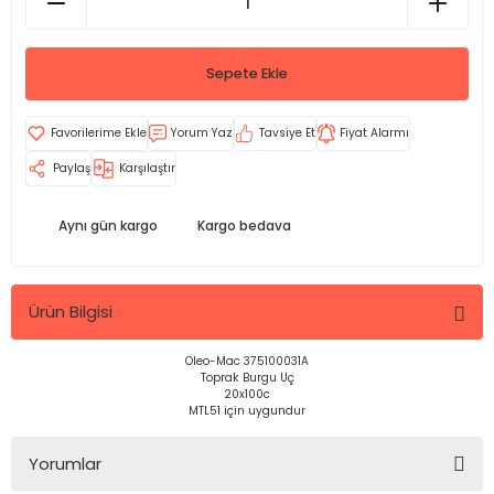
Sepete Ekle
Yorum Yaz
Tavsiye Et
Fiyat Alarmı
Paylaş
Karşılaştır
Aynı gün kargo
Kargo bedava
Ürün Bilgisi
Oleo-Mac 375100031A
Toprak Burgu Uç
20x100c
MTL51 için uygundur
Yorumlar