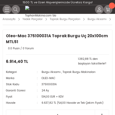
1500 TL ve Üzeri Alışverişlerinizde Ücretsiz Kargo!
Anasayfa
Yedek Parçalar
Toprak Burgu Parçaları
Burgu Aksamı
Oleo-Mac 375100031A Toprak Burgu Uç 20x100cm
MTL51
0.0 Puan / 0 Yorum
1.382,88 TL den
6.914,40 TL
başlayan taksitlerle!!
Kategori
Burgu Aksamı
,
Toprak Burgu Makinaları
Marka
OLEO-MAC
Stok Kodu
375100031A
Garanti Süresi
24 Ay
Fiyat
134,00 EUR + KDV
Havale
6.637,82 TL (%4,00 Havale ve Tek Çekim Fiyatı)