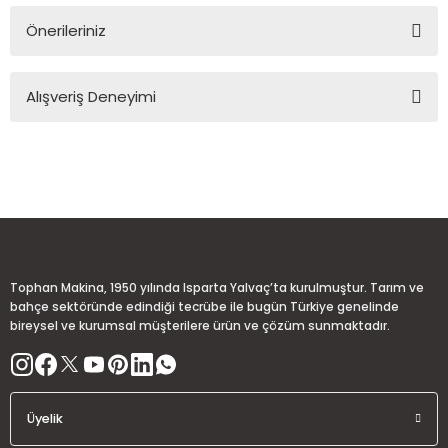
Önerileriniz
Soru Sor
Bu ürünün fiyat bilgisi, resim, ürün açıklamalarında ve diğer
Alışveriş Deneyimi
konularda yetersiz gördüğünüz noktaları öneri formunu
kullanarak tarafımıza iletebilirsiniz.
Görüş ve önerileriniz için teşekkür ederiz.
Sitemize ilk yorumu siz yapın!
Ürün resmi kalitesiz, bozuk veya görüntülenemiyor.
Ürün açıklamasında eksik bilgiler bulunuyor.
Deneyimini Paylaş
Ürün bilgilerinde hatalar bulunuyor.
Ürün fiyatı diğer sitelerden daha pahalı.
Tophan Makina, 1950 yılında Isparta Yalvaç’ta kurulmuştur. Tarım ve
Bu ürüne benzer farklı alternatifler olmalı.
bahçe sektöründe edindiği tecrübe ile bugün Türkiye genelinde
bireysel ve kurumsal müşterilere ürün ve çözüm sunmaktadır.
Üyelik
Gönder