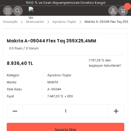
1500 TL ve Üzeri Alışverişlerinizde Ücretsiz Kargo!
Anasayfa
Aksesuarlar
Aşındırıcı Taşlar
Makıta A-05044 Flex Taş 355
Makıta A-05044 Flex Taş 355X25,4MM
0.0 Puan / 0 Yorum
1.787,28 TL den
8.936,40 TL
başlayan taksitlerle!!
Kategori
Aşındırıcı Taşlar
Marka
MAKİTA
Stok Kodu
A-05044
Fiyat
7.447,00 TL + KDV
Sepete Ekle