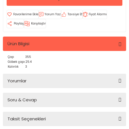
Yorum Yaz
Tavsiye Et
Fiyat Alarmı
Paylaş
Karşılaştır
Ürün Bilgisi
Çap
355
Göbek çapı
25.4
Kalınlık
3
Yorumlar
Soru & Cevap
Bu ürüne ilk yorumu siz yapın!
Taksit Seçenekleri
Yorum Yaz
Ürün hakkında henüz soru sorulmamış.