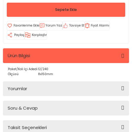
Sepete Ekle
Yorum Yaz
Tavsiye Et
Fiyat Alarmı
Paylaş
Karşılaştır
Ürün Bilgisi
Paket/Koli İçi Adedi
12/240
Ölçüsü
8x150mm
Yorumlar
Soru & Cevap
Bu ürüne ilk yorumu siz yapın!
Taksit Seçenekleri
Yorum Yaz
Ürün hakkında henüz soru sorulmamış.