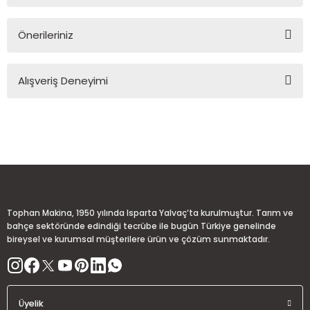
Önerileriniz
Soru Sor
Bu ürünün fiyat bilgisi, resim, ürün açıklamalarında ve diğer
Alışveriş Deneyimi
konularda yetersiz gördüğünüz noktaları öneri formunu
kullanarak tarafımıza iletebilirsiniz.
Görüş ve önerileriniz için teşekkür ederiz.
Sitemize ilk yorumu siz yapın!
Ürün resmi kalitesiz, bozuk veya görüntülenemiyor.
Ürün açıklamasında eksik bilgiler bulunuyor.
Deneyimini Paylaş
Ürün bilgilerinde hatalar bulunuyor.
Ürün fiyatı diğer sitelerden daha pahalı.
Tophan Makina, 1950 yılında Isparta Yalvaç’ta kurulmuştur. Tarım ve
Bu ürüne benzer farklı alternatifler olmalı.
bahçe sektöründe edindiği tecrübe ile bugün Türkiye genelinde
bireysel ve kurumsal müşterilere ürün ve çözüm sunmaktadır.
Üyelik
Gönder