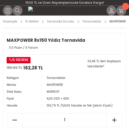
1500 TL ve Üzeri Alışverişlerinizde Ücretsiz Kargo!
Anasayfa
El Aletleri
Tornavida Gurubu
Tornavidalar
MAXPOWER 8x1
MAXPOWER 8x150 Yıldız Tornavida
0.0 Puan / 0 Yorum
%15 İNDİRİM
32,46 TL den başlayan
taksitlerle!!
162,28 TL
190,92 TL
Kategori
Tornavidalar
Marka
MAXPOWER
Stok Kodu
MX8150Y
Fiyat
4,30 USD + KDV
Havale
155,79 TL (%4,00 Havale ve Tek Çekim Fiyatı)