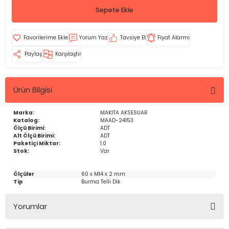
Sepete Ekle
Yorum Yaz
Tavsiye Et
Fiyat Alarmı
Paylaş
Karşılaştır
Ürün Bilgisi
Marka:
MAKITA AKSESUAR
Katalog:
MAAD-24153
Ölçü Birimi:
ADT
Alt Ölçü Birimi:
ADT
Paketiçi Miktar:
1.0
Stok:
Var
Ölçüler
60 x M14 x 2 mm
Tip
Burma Telli Dik
Yorumlar