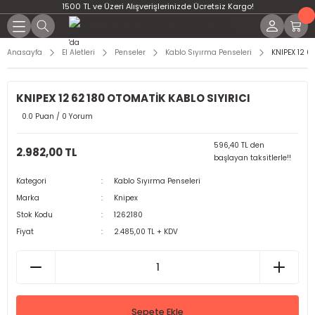
1500 TL ve Üzeri Alışverişlerinizde Ücretsiz Kargo!
Anasayfa
El Aletleri
Penseler
Kablo Sıyırma Penseleri
KNIPEX 12 6
KNIPEX 12 62 180 OTOMATİK KABLO SIYIRICI
0.0 Puan / 0 Yorum
596,40 TL den
2.982,00 TL
başlayan taksitlerle!!
Kategori
Kablo Sıyırma Penseleri
Marka
Knipex
Stok Kodu
1262180
Fiyat
2.485,00 TL + KDV
Sepete Ekle