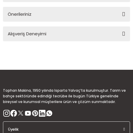
Önerileriniz
Soru Sor
Bu ürünün fiyat bilgisi, resim, ürün açıklamalarında ve diğer
Alışveriş Deneyimi
konularda yetersiz gördüğünüz noktaları öneri formunu
kullanarak tarafımıza iletebilirsiniz.
Görüş ve önerileriniz için teşekkür ederiz.
Sitemize ilk yorumu siz yapın!
Ürün resmi kalitesiz, bozuk veya görüntülenemiyor.
Ürün açıklamasında eksik bilgiler bulunuyor.
Deneyimini Paylaş
Ürün bilgilerinde hatalar bulunuyor.
Ürün fiyatı diğer sitelerden daha pahalı.
Tophan Makina, 1950 yılında Isparta Yalvaç’ta kurulmuştur. Tarım ve
Bu ürüne benzer farklı alternatifler olmalı.
bahçe sektöründe edindiği tecrübe ile bugün Türkiye genelinde
bireysel ve kurumsal müşterilere ürün ve çözüm sunmaktadır.
Üyelik
Gönder