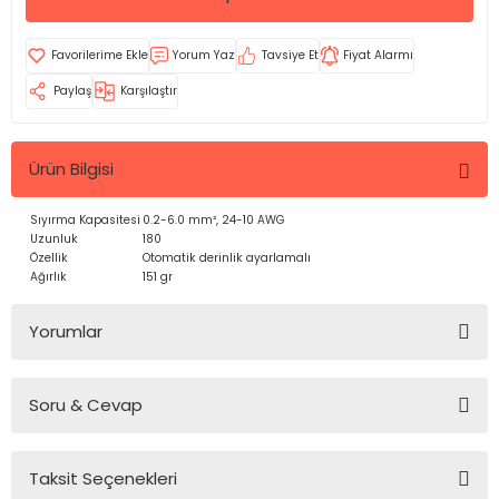
Yorum Yaz
Tavsiye Et
Fiyat Alarmı
Paylaş
Karşılaştır
Ürün Bilgisi
Sıyırma Kapasitesi
0.2-6.0 mm², 24-10 AWG
Uzunluk
180
Özellik
Otomatik derinlik ayarlamalı
Ağırlık
151 gr
Yorumlar
Soru & Cevap
Bu ürüne ilk yorumu siz yapın!
Taksit Seçenekleri
Yorum Yaz
Ürün hakkında henüz soru sorulmamış.