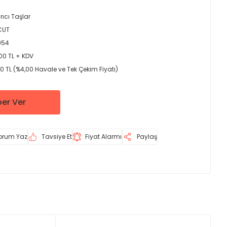
rıcı Taşlar
CUT
954
00 TL + KDV
00 TL (%4,00 Havale ve Tek Çekim Fiyatı)
er Ver
orum Yaz
Tavsiye Et
Fiyat Alarmı
Paylaş