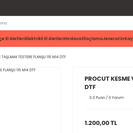
e El Aletleri
Elektrikli El Aletleri
Hırdavat
İlaçlama
Jeneratör
Kay
TAŞLAMA TESTERE FLANŞLI 115 M14 DTF
PROCUT KESME V
DTF
0.0 Puan / 0 Yorum
1.200,00 TL