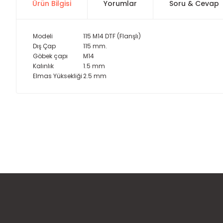
Ürün Bilgisi
Yorumlar
Soru & Cevap
Modeli
115 M14 DTF (Flanşlı)
Dış Çap
115 mm.
Göbek çapı
M14
Kalınlık
1.5 mm
Elmas Yüksekliği
2.5 mm
Bu ürünün fiyat bilgisi, resim, ürün açıklamalarında ve diğer
Görüş ve önerileriniz için teşekkür ederiz.
Ürün resmi kalitesiz, bozuk veya görüntülenemiyor.
Ürün açıklamasında eksik bilgiler bulunuyor.
Ürün bilgilerinde hatalar bulunuyor.
Ürün fiyatı diğer sitelerden daha pahalı.
Bu ürüne benzer farklı alternatifler olmalı.