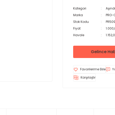
Kategori
Aşındı
Marka
PRO-
Stok Kodu
PR50
Fiyat
1.000,
Havale
1.152,
Gelince Hab
Y
Karşılaştır