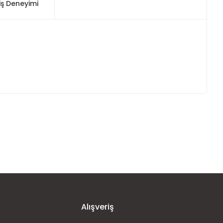
iş Deneyimi
ımıza iletebilirsiniz.
Alışveriş