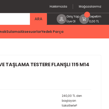
Hakkimizda
Mağazalarımız
Giriş Yap
Sepetim
ARA
Üye Ol
0,00 TL
nak
Sulama
Aksesuarlar
Yedek Parça
E TAŞLAMA TESTERE FLANŞLI 115 M14
240,00 TL den
başlayan
taksitlerle!!