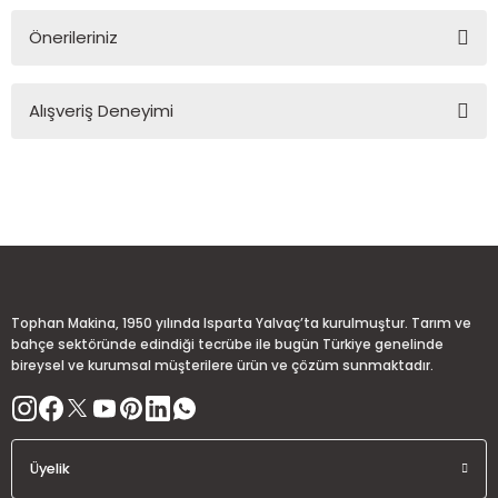
Önerileriniz
Soru Sor
Bu ürünün fiyat bilgisi, resim, ürün açıklamalarında ve diğer
Alışveriş Deneyimi
konularda yetersiz gördüğünüz noktaları öneri formunu
kullanarak tarafımıza iletebilirsiniz.
Görüş ve önerileriniz için teşekkür ederiz.
Sitemize ilk yorumu siz yapın!
Ürün resmi kalitesiz, bozuk veya görüntülenemiyor.
Ürün açıklamasında eksik bilgiler bulunuyor.
Deneyimini Paylaş
Ürün bilgilerinde hatalar bulunuyor.
Ürün fiyatı diğer sitelerden daha pahalı.
Tophan Makina, 1950 yılında Isparta Yalvaç’ta kurulmuştur. Tarım ve
Bu ürüne benzer farklı alternatifler olmalı.
bahçe sektöründe edindiği tecrübe ile bugün Türkiye genelinde
bireysel ve kurumsal müşterilere ürün ve çözüm sunmaktadır.
Üyelik
Gönder