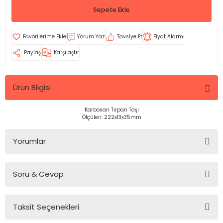
Sepete Ekle
Yorum Yaz
Tavsiye Et
Fiyat Alarmı
Paylaş
Karşılaştır
Ürün Bilgisi
Karbosan Tırpan Taşı
Ölçüleri: 222x13x35mm
Yorumlar
Soru & Cevap
Bu ürüne ilk yorumu siz yapın!
Taksit Seçenekleri
Yorum Yaz
Ürün hakkında henüz soru sorulmamış.