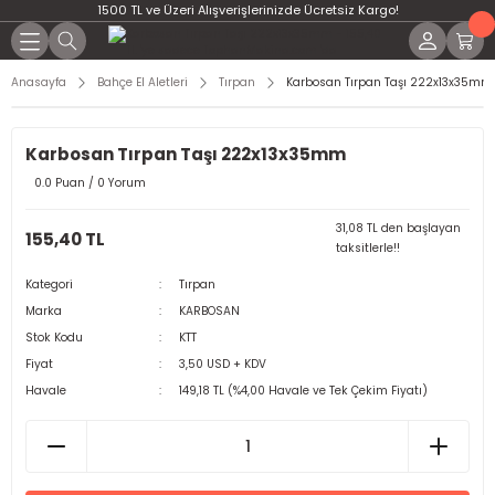
1500 TL ve Üzeri Alışverişlerinizde Ücretsiz Kargo!
Anasayfa
Bahçe El Aletleri
Tırpan
Karbosan Tırpan Taşı 222x13x35mm
Karbosan Tırpan Taşı 222x13x35mm
0.0 Puan / 0 Yorum
31,08 TL den başlayan
155,40 TL
taksitlerle!!
Kategori
Tırpan
Marka
KARBOSAN
Stok Kodu
KTT
Fiyat
3,50 USD + KDV
Havale
149,18 TL (%4,00 Havale ve Tek Çekim Fiyatı)