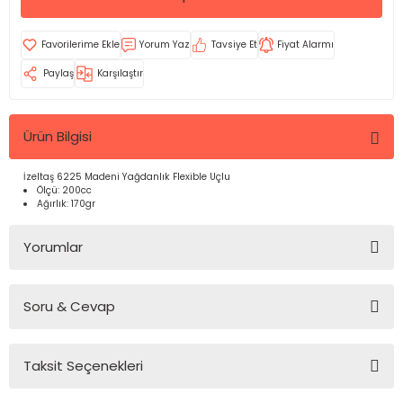
Yorum Yaz
Tavsiye Et
Fiyat Alarmı
Paylaş
Karşılaştır
Ürün Bilgisi
İzeltaş 6225 Madeni Yağdanlık Flexible Uçlu
Ölçü: 200cc
Ağırlık: 170gr
Yorumlar
Soru & Cevap
Bu ürüne ilk yorumu siz yapın!
Taksit Seçenekleri
Yorum Yaz
Ürün hakkında henüz soru sorulmamış.