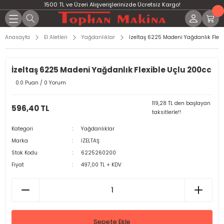
1500 TL ve Üzeri Alışverişlerinizde Ücretsiz Kargo!
Anasayfa
El Aletleri
Yağdanlıklar
İzeltaş 6225 Madeni Yağdanlık Flexi
İzeltaş 6225 Madeni Yağdanlık Flexible Uçlu 200cc
0.0 Puan / 0 Yorum
119,28 TL den başlayan
596,40 TL
taksitlerle!!
Kategori
Yağdanlıklar
Marka
İZELTAŞ
Stok Kodu
6225260200
Fiyat
497,00 TL + KDV
Sepete Ekle