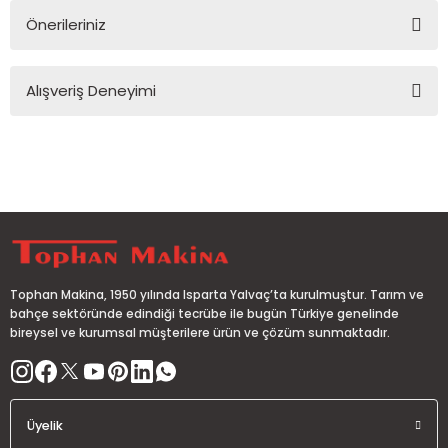
Önerileriniz
Soru Sor
Bu ürünün fiyat bilgisi, resim, ürün açıklamalarında ve diğer
Alışveriş Deneyimi
konularda yetersiz gördüğünüz noktaları öneri formunu
kullanarak tarafımıza iletebilirsiniz.
Görüş ve önerileriniz için teşekkür ederiz.
Sitemize ilk yorumu siz yapın!
Ürün resmi kalitesiz, bozuk veya görüntülenemiyor.
Ürün açıklamasında eksik bilgiler bulunuyor.
Deneyimini Paylaş
Ürün bilgilerinde hatalar bulunuyor.
Ürün fiyatı diğer sitelerden daha pahalı.
Bu ürüne benzer farklı alternatifler olmalı.
Tophan Makina, 1950 yılında Isparta Yalvaç’ta kurulmuştur. Tarım ve
bahçe sektöründe edindiği tecrübe ile bugün Türkiye genelinde
bireysel ve kurumsal müşterilere ürün ve çözüm sunmaktadır.
Gönder
Üyelik