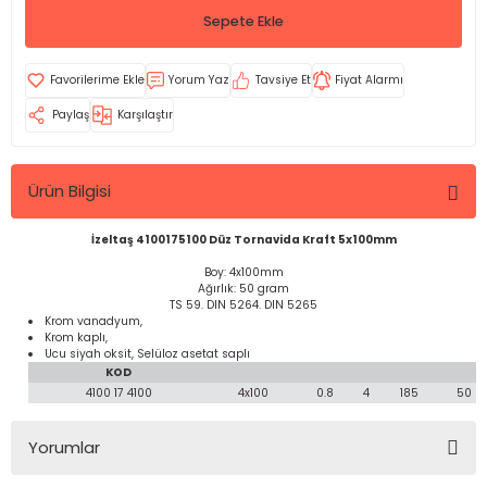
Sepete Ekle
Yorum Yaz
Tavsiye Et
Fiyat Alarmı
Paylaş
Karşılaştır
Ürün Bilgisi
İzeltaş 4100175100 Düz Tornavida Kraft 5x100mm
Boy: 4x100mm
Ağırlık: 50 gram
TS 59. DIN 5264. DIN 5265
Krom vanadyum,
Krom kaplı,
Ucu siyah oksit, Selüloz asetat saplı
KOD
4100 17 4100
4x100
0.8
4
185
50
Yorumlar