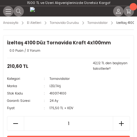
1500 TL ve Üzeri Alışverişlerinizde Ücretsiz Kargo!
Anasayfa
El Aletleri
Tornavida Gurubu
Tornavidalar
İzeltaş 4100
İzeltaş 4100 Düz Tornavida Kraft 4x100mm
0.0 Puan / 0 Yorum
42,12 TL den başlayan
210,60 TL
taksitlerle!!
Kategori
Tornavidalar
Marka
İZELTAŞ
Stok Kodu
4100174100
Garanti Süresi
24 Ay
Fiyat
175,50 TL + KDV