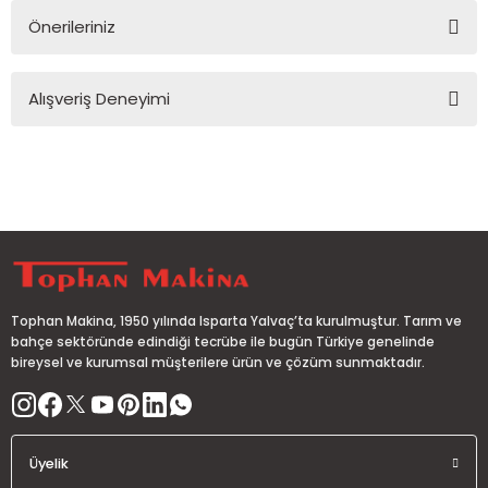
Önerileriniz
Soru Sor
Bu ürünün fiyat bilgisi, resim, ürün açıklamalarında ve diğer
Alışveriş Deneyimi
konularda yetersiz gördüğünüz noktaları öneri formunu
kullanarak tarafımıza iletebilirsiniz.
Görüş ve önerileriniz için teşekkür ederiz.
Sitemize ilk yorumu siz yapın!
Ürün resmi kalitesiz, bozuk veya görüntülenemiyor.
Ürün açıklamasında eksik bilgiler bulunuyor.
Deneyimini Paylaş
Ürün bilgilerinde hatalar bulunuyor.
Ürün fiyatı diğer sitelerden daha pahalı.
Bu ürüne benzer farklı alternatifler olmalı.
Tophan Makina, 1950 yılında Isparta Yalvaç’ta kurulmuştur. Tarım ve
bahçe sektöründe edindiği tecrübe ile bugün Türkiye genelinde
bireysel ve kurumsal müşterilere ürün ve çözüm sunmaktadır.
Gönder
Üyelik