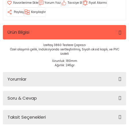
Yorum Yaz
Tavsiye Et
Fiyat Alarmı
Paylaş
Karşılaştır
Ürün Bilgisi
İzeltaş 3860 Testere Çaprazı
Özel alaşımlı çelik, İndüksiyonda sertleştirilmiş, Siyah oksid kaplı, ve PVC
izoleli
Uzunluk: 180mm
Ağırlık: 245gr
Yorumlar
Soru & Cevap
Bu ürüne ilk yorumu siz yapın!
Taksit Seçenekleri
Yorum Yaz
Ürün hakkında henüz soru sorulmamış.