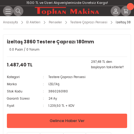
1500 TL ve Üzeri Alışverişlerinizde Ücretsiz Kargo!
Anasayfa
El Aletleri
Penseler
Testere Çaprazı Pensesi
İzeltaş 38
İzeltaş 3860 Testere Çaprazı 180mm
0.0 Puan / 0 Yorum
297,48 TL den
1.487,40 TL
başlayan taksitlerle!!
Kategori
Testere Çaprazı Pensesi
Marka
İZELTAŞ
Stok Kodu
3860260180
Garanti Süresi
24 Ay
Fiyat
1.239,50 TL + KDV
Gelince Haber Ver