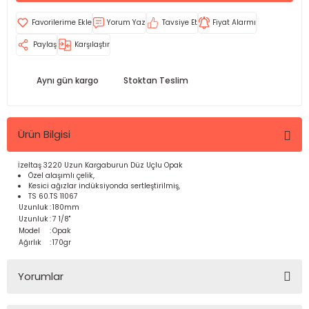
Yorum Yaz
Tavsiye Et
Fiyat Alarmı
Paylaş
Karşılaştır
Aynı gün kargo
Stoktan Teslim
Ürün Bilgisi
İzeltaş 3220 Uzun Kargaburun Düz Uçlu Opak
Özel alaşımlı çelik,
Kesici ağızlar indüksiyonda sertleştirilmiş,
TS 60.TS 11067
Uzunluk
:
180mm
Uzunluk
:
7 1/8"
Model
:
Opak
Ağırlık
:
170gr
Yorumlar