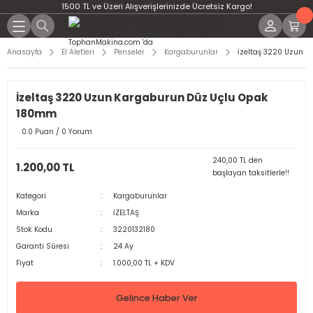
1500 TL ve Üzeri Alışverişlerinizde Ücretsiz Kargo!
Anasayfa
El Aletleri
Penseler
Kargaburunlar
İzeltaş 3220 Uzun 
İzeltaş 3220 Uzun Kargaburun Düz Uçlu Opak
180mm
0.0 Puan / 0 Yorum
240,00 TL den
1.200,00 TL
başlayan taksitlerle!!
Kategori
Kargaburunlar
Marka
İZELTAŞ
Stok Kodu
3220132180
Garanti Süresi
24 Ay
Fiyat
1.000,00 TL + KDV
Gelince Haber Ver