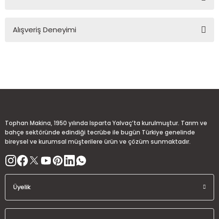
Soru Sor
Bu ürünün fiyat bilgisi, resim, ürün açıklamalarında ve diğer
Alışveriş Deneyimi
konularda yetersiz gördüğünüz noktaları öneri formunu
kullanarak tarafımıza iletebilirsiniz.
Görüş ve önerileriniz için teşekkür ederiz.
Sitemize ilk yorumu siz yapın!
Ürün resmi kalitesiz, bozuk veya görüntülenemiyor.
Ürün açıklamasında eksik bilgiler bulunuyor.
Deneyimini Paylaş
Ürün bilgilerinde hatalar bulunuyor.
Ürün fiyatı diğer sitelerden daha pahalı.
Tophan Makina, 1950 yılında Isparta Yalvaç’ta kurulmuştur. Tarım ve
Bu ürüne benzer farklı alternatifler olmalı.
bahçe sektöründe edindiği tecrübe ile bugün Türkiye genelinde
bireysel ve kurumsal müşterilere ürün ve çözüm sunmaktadır.
Üyelik
Gönder