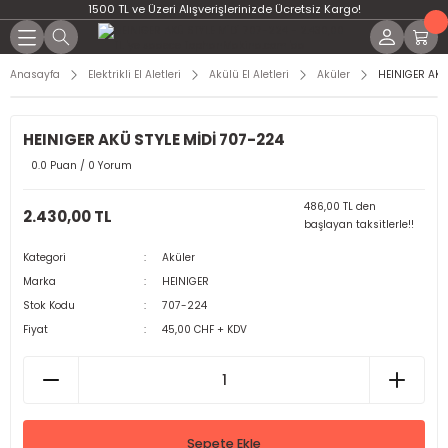
1500 TL ve Üzeri Alışverişlerinizde Ücretsiz Kargo!
Anasayfa
Elektrikli El Aletleri
Akülü El Aletleri
Aküler
HEINIGER AKÜ
HEINIGER AKÜ STYLE MİDİ 707-224
0.0 Puan / 0 Yorum
486,00 TL den
2.430,00 TL
başlayan taksitlerle!!
Kategori
Aküler
Marka
HEINIGER
Stok Kodu
707-224
Fiyat
45,00 CHF + KDV
Sepete Ekle