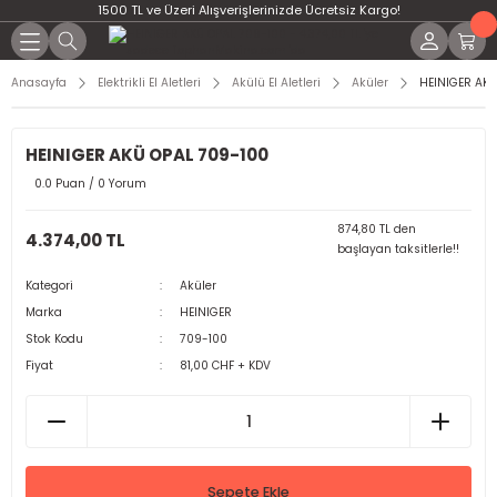
1500 TL ve Üzeri Alışverişlerinizde Ücretsiz Kargo!
Anasayfa
Elektrikli El Aletleri
Akülü El Aletleri
Aküler
HEINIGER AKÜ
HEINIGER AKÜ OPAL 709-100
0.0 Puan / 0 Yorum
874,80 TL den
4.374,00 TL
başlayan taksitlerle!!
Kategori
Aküler
Marka
HEINIGER
Stok Kodu
709-100
Fiyat
81,00 CHF + KDV
Sepete Ekle