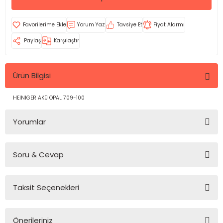
Yorum Yaz
Tavsiye Et
Fiyat Alarmı
Paylaş
Karşılaştır
Ürün Bilgisi
HEINIGER AKÜ OPAL 709-100
Yorumlar
Soru & Cevap
Bu ürüne ilk yorumu siz yapın!
Taksit Seçenekleri
Yorum Yaz
Ürün hakkında henüz soru sorulmamış.
Önerileriniz