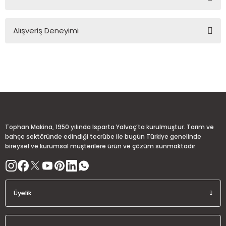
Soru Sor
Bu ürünün fiyat bilgisi, resim, ürün açıklamalarında ve diğer
Alışveriş Deneyimi
konularda yetersiz gördüğünüz noktaları öneri formunu
kullanarak tarafımıza iletebilirsiniz.
Görüş ve önerileriniz için teşekkür ederiz.
Sitemize ilk yorumu siz yapın!
Ürün resmi kalitesiz, bozuk veya görüntülenemiyor.
Ürün açıklamasında eksik bilgiler bulunuyor.
Deneyimini Paylaş
Ürün bilgilerinde hatalar bulunuyor.
Ürün fiyatı diğer sitelerden daha pahalı.
Tophan Makina, 1950 yılında Isparta Yalvaç’ta kurulmuştur. Tarım ve
Bu ürüne benzer farklı alternatifler olmalı.
bahçe sektöründe edindiği tecrübe ile bugün Türkiye genelinde
bireysel ve kurumsal müşterilere ürün ve çözüm sunmaktadır.
Üyelik
Gönder