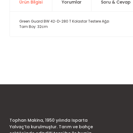
Ürün Bilgisi
Yorumlar
Soru & Cevap
Green Guard BW 42-D-280 T Kolastar Testere Ağzı
Tam Boy: 32cm
Bu ürünün fiyat bilgisi, resim, ürün açıklamalarında ve diğer
Görüş ve önerileriniz için teşekkür ederiz.
Ürün resmi kalitesiz, bozuk veya görüntülenemiyor.
Ürün açıklamasında eksik bilgiler bulunuyor.
Ürün bilgilerinde hatalar bulunuyor.
Ürün fiyatı diğer sitelerden daha pahalı.
Bu ürüne benzer farklı alternatifler olmalı.
Tophan Makina, 1950 yılında Isparta
Yalvaç’ta kurulmuştur. Tarım ve bahçe