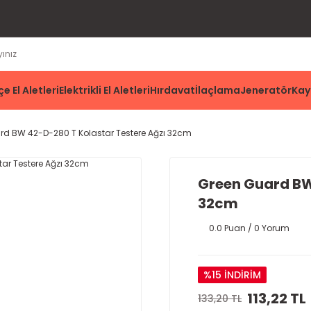
e El Aletleri
Elektrikli El Aletleri
Hırdavat
İlaçlama
Jeneratör
Kay
rd BW 42-D-280 T Kolastar Testere Ağzı 32cm
Green Guard BW
32cm
0.0 Puan / 0 Yorum
%15 İNDİRİM
113,22 TL
133,20 TL