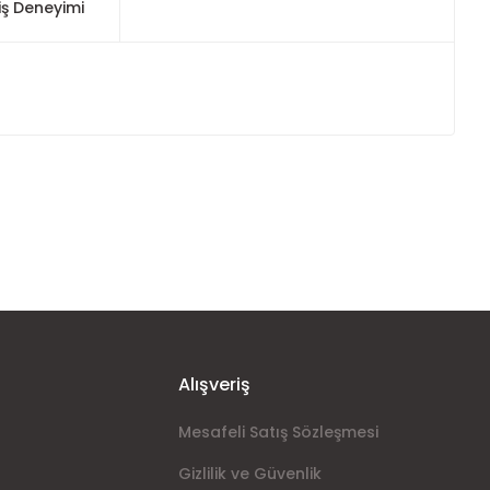
iş Deneyimi
ımıza iletebilirsiniz.
Alışveriş
Mesafeli Satış Sözleşmesi
Gizlilik ve Güvenlik