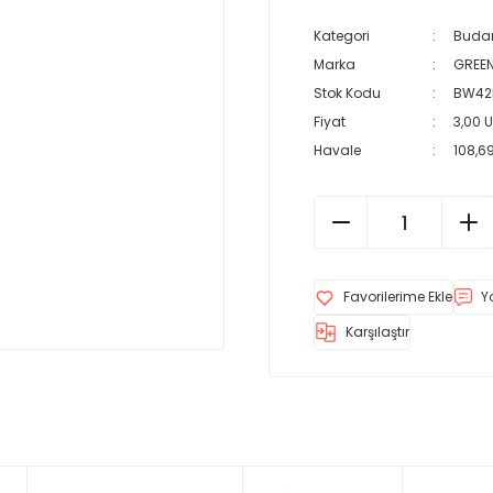
Kategori
Budam
Marka
GREE
Stok Kodu
BW42
Fiyat
3,00 
Havale
108,69
Y
Karşılaştır