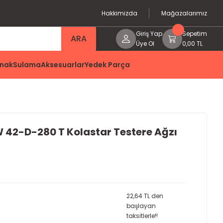
Hakkimizda
Mağazalarımız
Giriş Yap
Sepetim
ARA
Üye Ol
0,00 TL
nak
Sulama
Aksesuarlar
Yedek Parça
 42-D-280 T Kolastar Testere Ağzı
22,64 TL den
başlayan
taksitlerle!!