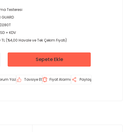
a Testeresi
N GUARD
D280T
USD + KDV
 TL (%4,00 Havale ve Tek Çekim Fiyatı)
Sepete Ekle
orum Yaz
Tavsiye Et
Fiyat Alarmı
Paylaş