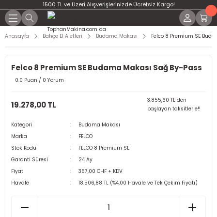
1500 TL ve Üzeri Alışverişlerinizde Ücretsiz Kargo!
Anasayfa
Bahçe El Aletleri
Budama Makası
Felco 8 Premium SE Bud
Felco 8 Premium SE Budama Makası Sağ By-Pass
0.0 Puan / 0 Yorum
3.855,60 TL den
19.278,00 TL
başlayan taksitlerle!!
Kategori
Budama Makası
Marka
FELCO
Stok Kodu
FELCO 8 Premium SE
Garanti Süresi
24 Ay
Fiyat
357,00 CHF + KDV
Havale
18.506,88 TL (%4,00 Havale ve Tek Çekim Fiyatı)