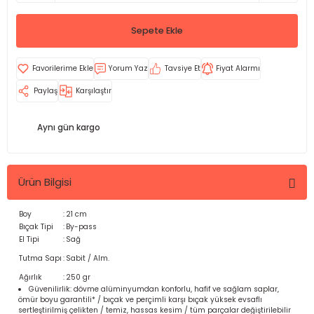
Sepete Ekle
Yorum Yaz
Tavsiye Et
Fiyat Alarmı
Paylaş
Karşılaştır
Aynı gün kargo
Ürün Bilgisi
Boy
:
21 cm
Bıçak Tipi
:
By-pass
El Tipi
:
Sağ
Tutma Sapı
:
Sabit / Alm.
Ağırlık
:
250 gr
Güvenilirlik: dövme alüminyumdan konforlu, hafif ve sağlam saplar,
ömür boyu garantili* / bıçak ve perçimli karşı bıçak yüksek evsaflı
sertleştirilmiş çelikten / temiz, hassas kesim / tüm parçalar değiştirilebilir