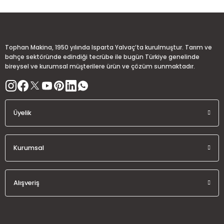
Ürün açıklamasında eksik bilgiler bulunuyor.
Deneyimini Paylaş
Ürün bilgilerinde hatalar bulunuyor.
Ürün fiyatı diğer sitelerden daha pahalı.
Tophan Makina, 1950 yılında Isparta Yalvaç’ta kurulmuştur. Tarım ve
Bu ürüne benzer farklı alternatifler olmalı.
bahçe sektöründe edindiği tecrübe ile bugün Türkiye genelinde
bireysel ve kurumsal müşterilere ürün ve çözüm sunmaktadır.
Üyelik
Gönder
Kurumsal
Alışveriş