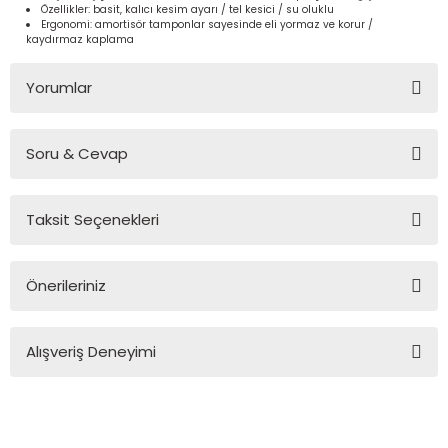
Özellikler: basit, kalıcı kesim ayarı / tel kesici / su oluklu
Ergonomi: amortisör tamponlar sayesinde eli yormaz ve korur /
kaydırmaz kaplama
Yorumlar
Soru & Cevap
Bu ürüne ilk yorumu siz yapın!
Taksit Seçenekleri
Yorum Yaz
Ürün hakkında henüz soru sorulmamış.
Önerileriniz
Soru Sor
Bu ürünün fiyat bilgisi, resim, ürün açıklamalarında ve diğer
Alışveriş Deneyimi
konularda yetersiz gördüğünüz noktaları öneri formunu
kullanarak tarafımıza iletebilirsiniz.
Görüş ve önerileriniz için teşekkür ederiz.
Sitemize ilk yorumu siz yapın!
Ürün resmi kalitesiz, bozuk veya görüntülenemiyor.