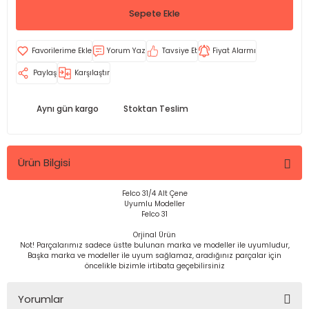
Sepete Ekle
Yorum Yaz
Tavsiye Et
Fiyat Alarmı
Paylaş
Karşılaştır
Aynı gün kargo
Stoktan Teslim
Ürün Bilgisi
Felco 31/4 Alt Çene
Uyumlu Modeller
Felco 31
Orjinal Ürün
Not! Parçalarımız sadece üstte bulunan marka ve modeller ile uyumludur,
Başka marka ve modeller ile uyum sağlamaz, aradığınız parçalar için
öncelikle bizimle irtibata geçebilirsiniz
Yorumlar