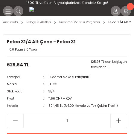
1500 TL ve Üzeri Alışverişlerinizde Ücretsiz Kargo!
Anasayfa
Bahçe El Aletleri
Budama Makası Parçaları
Felco 31/4 Alt Çe
Felco 31/4 Alt Çene - Felco 31
0.0 Puan / 0 Yorum
125,93 TL den başlayan
629,64 TL
taksitlerle!!
Kategori
Budama Makası Parçaları
Marka
FELCO
Stok Kodu
31/4
Fiyat
11,66 CHF + KDV
Havale
604,45 TL (%4,00 Havale ve Tek Çekim Fiyatı)