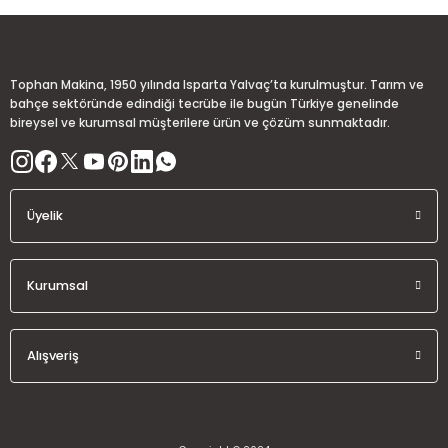
Ürün açıklamasında eksik bilgiler bulunuyor.
Deneyimini Paylaş
Ürün bilgilerinde hatalar bulunuyor.
Ürün fiyatı diğer sitelerden daha pahalı.
Tophan Makina, 1950 yılında Isparta Yalvaç’ta kurulmuştur. Tarım ve
Bu ürüne benzer farklı alternatifler olmalı.
bahçe sektöründe edindiği tecrübe ile bugün Türkiye genelinde
bireysel ve kurumsal müşterilere ürün ve çözüm sunmaktadır.
Üyelik
Gönder
Kurumsal
Alışveriş