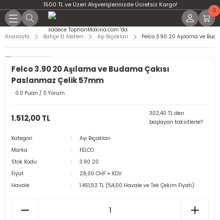
1500 TL ve Üzeri Alışverişlerinizde Ücretsiz Kargo!
0
Anasayfa
Bahçe El Aletleri
Aşı Bıçakları
Felco 3.90 20 Aşılama ve Bu
Felco 3.90 20 Aşılama ve Budama Çakısı
Paslanmaz Çelik 57mm
0.0 Puan / 0 Yorum
302,40 TL den
1.512,00 TL
başlayan taksitlerle!!
Kategori
Aşı Bıçakları
Marka
FELCO
Stok Kodu
3.90 20
Fiyat
28,00 CHF + KDV
Havale
1.451,52 TL (%4,00 Havale ve Tek Çekim Fiyatı)