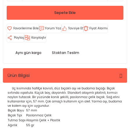
Sepete Ekle
Yorum Yaz
Tavsiye Et
Fiyat Alarmı
Paylaş
Karşılaştır
Aynı gün kargo
Stoktan Teslim
Ürün Bilgisi
Uç kısmında hafifçe kavisli, düz bıçaklı aşı ve budama bıçağı. Bıçak
sırtında ıspatula. Küçük boy, dayanıklı. Standart alaşımlı platinli, kırmızı
naylon tutacak. Bir yüzünde konik şekilli, paslanmaz çelik bıçak. Sağ elini
kullananlar için, 57 mm. Çok amaçlı kullanım için alet. Yarma aşı, budama
ve kalem aşı için uygundur.
Bıçak Boyu
57 mm
Bıçak Tipi
Paslanmaz Çelik
Tutma Sapı
Alaşımlı Çelik + Plastik
Ağırlık
55 gr