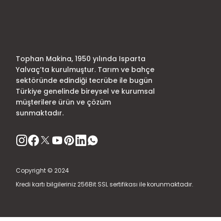
Ürün fiyatı diğer sitelerden daha pahalı.
Bu ürüne benzer farklı alternatifler olmalı.
Tophan Makina, 1950 yılında Isparta
Yalvaç’ta kurulmuştur. Tarım ve bahçe
sektöründe edindiği tecrübe ile bugün
Türkiye genelinde bireysel ve kurumsal
müşterilere ürün ve çözüm
sunmaktadır.
Copyright © 2024
Kredi kartı bilgileriniz 256Bit SSL sertifikası ile korunmaktadır.