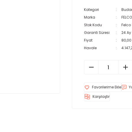
Kategori
Buda
Marka
FELCO
Stok Kodu
Felco
Garanti Süresi
24 Ay
Fiyat
80,00
Havale
4.147,
Y
Karşılaştır