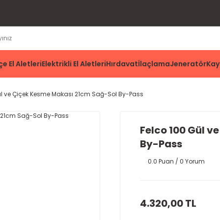
e El Aletleri
Elektrikli El Aletleri
Hırdavat
İlaçlama
Jeneratör
Kay
ül ve Çiçek Kesme Makası 21cm Sağ-Sol By-Pass
Felco 100 Gül 
By-Pass
0.0 Puan / 0 Yorum
4.320,00 TL