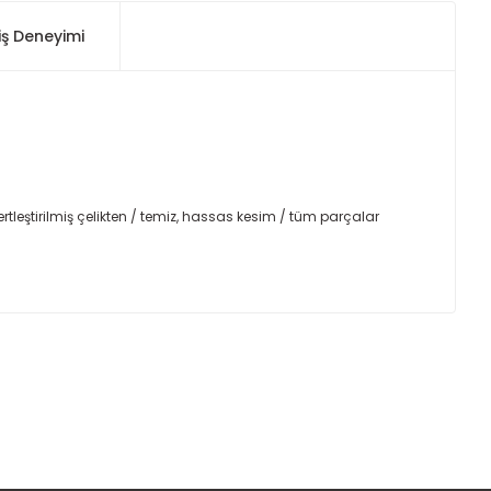
iş Deneyimi
tleştirilmiş çelikten / temiz, hassas kesim / tüm parçalar
ımıza iletebilirsiniz.