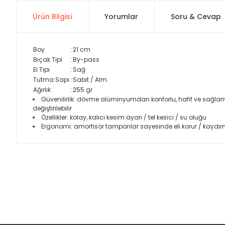
Ürün Bilgisi
Yorumlar
Soru & Cevap
Boy
:
21 cm
Bıçak Tipi
:
By-pass
El Tipi
:
Sağ
Tutma Sapı
:
Sabit / Alm.
Ağırlık
:
255 gr
Güvenilirlik: dövme alüminyumdan konforlu, hafif ve sağlam sa
değiştirilebilir
Özellikler: kolay, kalıcı kesim ayarı / tel kesici / su oluğu
Ergonomi: amortisör tamponlar sayesinde eli korur / kayd
Bu ürünün fiyat bilgisi, resim, ürün açıklamalarında ve diğer
Görüş ve önerileriniz için teşekkür ederiz.
Ürün resmi kalitesiz, bozuk veya görüntülenemiyor.
Ürün açıklamasında eksik bilgiler bulunuyor.
Ürün bilgilerinde hatalar bulunuyor.