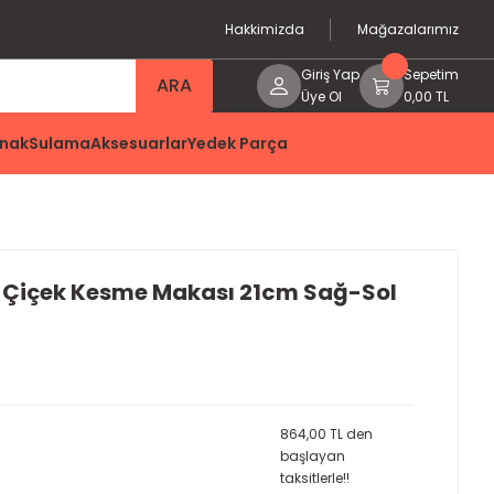
Hakkimizda
Mağazalarımız
Giriş Yap
Sepetim
ARA
Üye Ol
0,00 TL
nak
Sulama
Aksesuarlar
Yedek Parça
ve Çiçek Kesme Makası 21cm Sağ-Sol
864,00 TL den
başlayan
taksitlerle!!