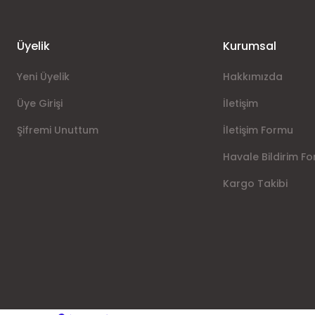
Üyelik
Kurumsal
Yeni Üyelik
Hakkımızda
Üye Girişi
İletişim
Şifremi Unuttum
Gönder
İletişim Formu
Havale Bildirim F
Kargo Takibi