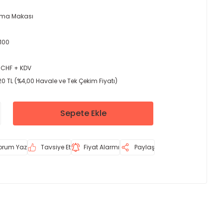
ma Makası
 100
 CHF + KDV
20 TL (%4,00 Havale ve Tek Çekim Fiyatı)
Sepete Ekle
orum Yaz
Tavsiye Et
Fiyat Alarmı
Paylaş