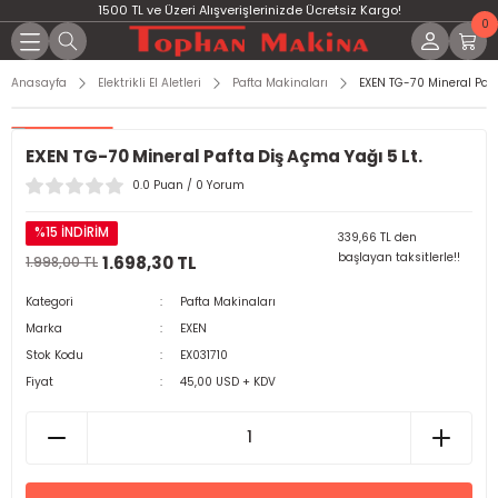
1500 TL ve Üzeri Alışverişlerinizde Ücretsiz Kargo!
0
Anasayfa
Elektrikli El Aletleri
Pafta Makinaları
EXEN TG-70 Mineral Paft
EXEN TG-70 Mineral Pafta Diş Açma Yağı 5 Lt.
0.0 Puan / 0 Yorum
%15 İNDİRİM
339,66 TL den
başlayan taksitlerle!!
1.698,30 TL
1.998,00 TL
Kategori
Pafta Makinaları
Marka
EXEN
Stok Kodu
EX031710
Fiyat
45,00 USD + KDV