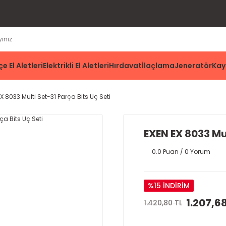
e El Aletleri
Elektrikli El Aletleri
Hırdavat
İlaçlama
Jeneratör
Kay
X 8033 Multi Set-31 Parça Bits Uç Seti
EXEN EX 8033 Mul
0.0 Puan / 0 Yorum
%15 İNDİRİM
1.207,6
1.420,80 TL