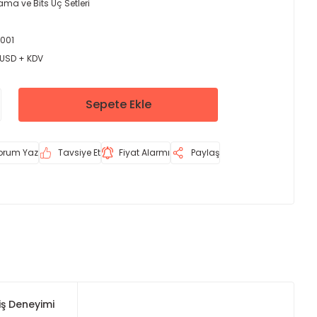
ma ve Bits Uç Setleri
001
 USD + KDV
Sepete Ekle
orum Yaz
Tavsiye Et
Fiyat Alarmı
Paylaş
iş Deneyimi