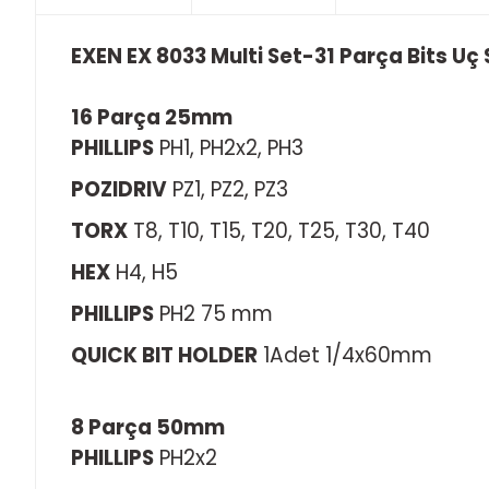
EXEN EX 8033 Multi Set-31 Parça Bits Uç 
16 Parça 25mm
PHILLIPS
PH1, PH2x2, PH3
POZIDRIV
PZ1, PZ2, PZ3
TORX
T8, T10, T15, T20, T25, T30, T40
HEX
H4, H5
PHILLIPS
PH2 75 mm
QUICK BIT HOLDER
1Adet 1/4x60mm
8 Parça 50mm
PHILLIPS
PH2x2