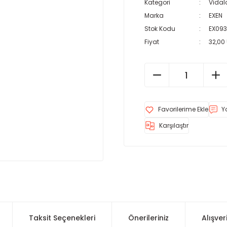
Kategori
Vidala
Marka
EXEN
Stok Kodu
EX093
Fiyat
32,00
Y
Karşılaştır
Taksit Seçenekleri
Önerileriniz
Alışver