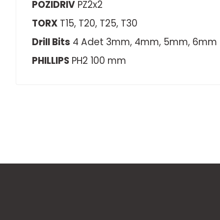
POZIDRIV
PZ2x2
TORX
T15, T20, T25, T30
Drill Bits
4 Adet 3mm, 4mm, 5mm, 6mm
PHILLIPS
PH2 100 mm
Bu ürünün fiyat bilgisi, resim, ürün açıklamalarında ve diğer
Görüş ve önerileriniz için teşekkür ederiz.
Ürün resmi kalitesiz, bozuk veya görüntülenemiyor.
Ürün açıklamasında eksik bilgiler bulunuyor.
Ürün bilgilerinde hatalar bulunuyor.
Ürün fiyatı diğer sitelerden daha pahalı.
Bu ürüne benzer farklı alternatifler olmalı.