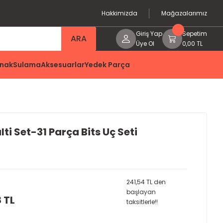
Hakkimizda
Mağazalarımız
Giriş Yap
Sepetim
ARA
Üye Ol
0,00 TL
nak
Sulama
Aksesuarlar
Yedek Parça
ti Set-31 Parça Bits Uç Seti
241,54 TL den
başlayan
8 TL
taksitlerle!!