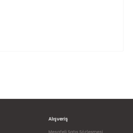
ımıza iletebilirsiniz.
Alışveriş
Mesafeli Satış Sözleşmesi