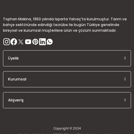
Deneyimini Paylaş
Ürün bilgilerinde hatalar bulunuyor.
Ürün fiyatı diğer sitelerden daha pahalı.
Tophan Makina, 1950 yılında Isparta Yalvaç’ta kurulmuştur. Tarım ve
Bu ürüne benzer farklı alternatifler olmalı.
bahçe sektöründe edindiği tecrübe ile bugün Türkiye genelinde
bireysel ve kurumsal müşterilere ürün ve çözüm sunmaktadır.
Üyelik
Gönder
Kurumsal
Alışveriş
Copyright © 2024