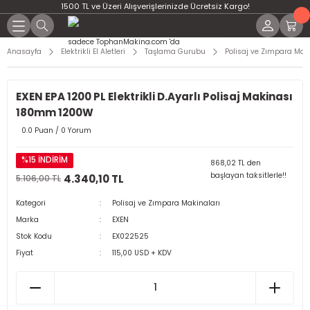
1500 TL ve Üzeri Alışverişlerinizde Ücretsiz Kargo!
Anasayfa
Elektrikli El Aletleri
Taşlama Gurubu
Polisaj ve Zımpara Mak
EXEN EPA 1200 PL Elektrikli D.Ayarlı Polisaj Makinası
180mm 1200W
0.0 Puan / 0 Yorum
%15 İNDİRİM
868,02 TL den
başlayan taksitlerle!!
4.340,10 TL
5.106,00 TL
Kategori
Polisaj ve Zımpara Makinaları
Marka
EXEN
Stok Kodu
EX022525
Fiyat
115,00 USD + KDV