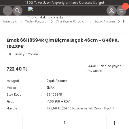
1500 TL ve Üzeri Alışverişlerinizde Ücretsiz Kargo!
Anasayfa
Yedek Parçalar
Çim Biçme Parçaları
Bıçak Aksamı
Ema
Emak 66110594R Çim Biçme Bıçak 46cm - G48PK,
LR48PK
0.0 Puan / 0 Yorum
144,48 TL den başlayan
722,40 TL
taksitlerle!!
Kategori
Bıçak Aksamı
Marka
EMAK
Stok Kodu
66110594R
Fiyat
14,00 EUR + KDV
Havale
693,50 TL (%4,00 Havale ve Tek Çekim Fiyatı)