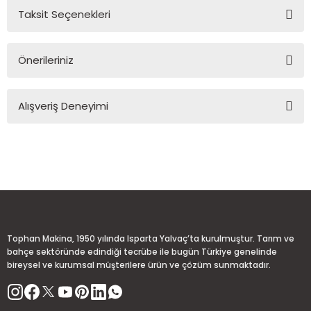
Taksit Seçenekleri
Yorum Yaz
Ürün hakkında henüz soru sorulmamış.
Önerileriniz
Soru Sor
Bu ürünün fiyat bilgisi, resim, ürün açıklamalarında ve diğer
Alışveriş Deneyimi
konularda yetersiz gördüğünüz noktaları öneri formunu
kullanarak tarafımıza iletebilirsiniz.
Görüş ve önerileriniz için teşekkür ederiz.
Sitemize ilk yorumu siz yapın!
Ürün resmi kalitesiz, bozuk veya görüntülenemiyor.
Ürün açıklamasında eksik bilgiler bulunuyor.
Deneyimini Paylaş
Ürün bilgilerinde hatalar bulunuyor.
Ürün fiyatı diğer sitelerden daha pahalı.
Tophan Makina, 1950 yılında Isparta Yalvaç’ta kurulmuştur. Tarım ve
Bu ürüne benzer farklı alternatifler olmalı.
bahçe sektöründe edindiği tecrübe ile bugün Türkiye genelinde
bireysel ve kurumsal müşterilere ürün ve çözüm sunmaktadır.