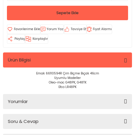
Sepete Ekle
Yorum Yaz
Tavsiye Et
Fiyat Alarmı
Paylaş
Karşılaştır
Ürün Bilgisi
Emak 66110594R Çim Biçme Bıçak 46cm
Uyumlu Modeller
Oleo-mac G48PK, G48TK
Efco LR48PK
Yorumlar
Soru & Cevap
Bu ürüne ilk yorumu siz yapın!