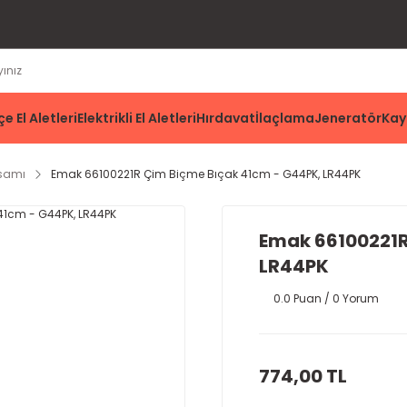
e El Aletleri
Elektrikli El Aletleri
Hırdavat
İlaçlama
Jeneratör
Kay
ksamı
Emak 66100221R Çim Biçme Bıçak 41cm - G44PK, LR44PK
Emak 66100221R
LR44PK
0.0 Puan / 0 Yorum
774,00 TL