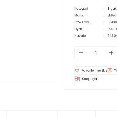
Kategori
Bıçak
Marka
EMAK
Stok Kodu
66100
Fiyat
15,00
Havale
743,04
Y
Karşılaştır