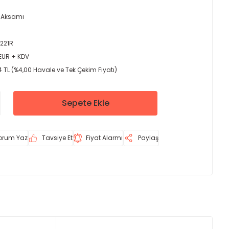
 Aksamı
221R
 EUR + KDV
 TL (%4,00 Havale ve Tek Çekim Fiyatı)
Sepete Ekle
orum Yaz
Tavsiye Et
Fiyat Alarmı
Paylaş