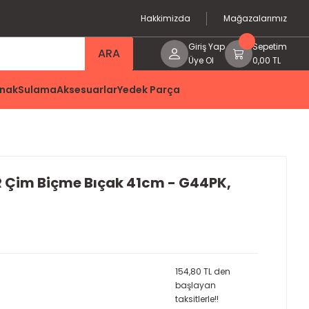
Hakkimizda
Mağazalarımız
Giriş Yap
Sepetim
ARA
Üye Ol
0,00 TL
nak
Sulama
Aksesuarlar
Yedek Parça
 Çim Biçme Bıçak 41cm - G44PK,
154,80 TL den
başlayan
taksitlerle!!