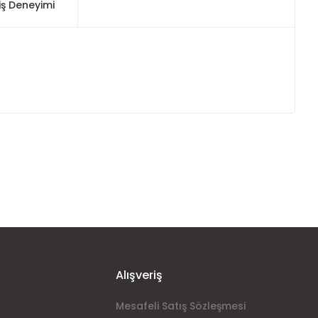
iş Deneyimi
ımıza iletebilirsiniz.
Alışveriş
Mesafeli Satış Sözleşmesi