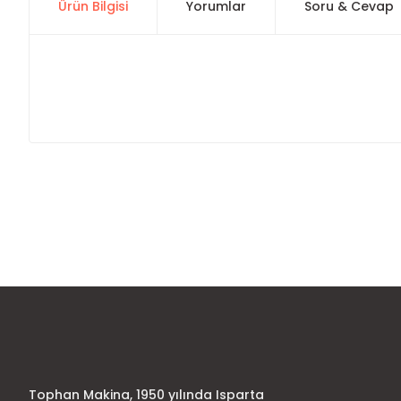
Ürün Bilgisi
Yorumlar
Soru & Cevap
Bu ürünün fiyat bilgisi, resim, ürün açıklamalarında ve diğer
Görüş ve önerileriniz için teşekkür ederiz.
Ürün resmi kalitesiz, bozuk veya görüntülenemiyor.
Ürün açıklamasında eksik bilgiler bulunuyor.
Ürün bilgilerinde hatalar bulunuyor.
Ürün fiyatı diğer sitelerden daha pahalı.
Bu ürüne benzer farklı alternatifler olmalı.
Tophan Makina, 1950 yılında Isparta