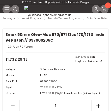
1500 TL ve Üzeri Alışverişlerinizde Ücretsiz Kargo!
Anasayfa
Yedek Parçalar
Motorlu Testere Parçaları
Silindir ve Pistonla
Emak 50mm Oleo-Mac 970/971 Efco 170/171 Silindir
ve Piston // 097000206C
0.0 Puan / 0 Yorum
2.346,46 TL den
11.732,29 TL
başlayan taksitlerle!!
Kategori
Silindir ve Pistonlar
Marka
EMAK
Stok Kodu
097000206C
Fiyat
227,37 EUR + KDV
Havale
11.263,00 TL (%4,00 Havale ve Tek Çekim Fiyatı)