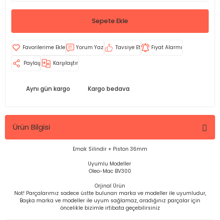
Sepete Ekle
Yorum Yaz
Tavsiye Et
Fiyat Alarmı
Paylaş
Karşılaştır
Aynı gün kargo
Kargo bedava
Ürün Bilgisi
Emak Silindir + Piston 36mm
Uyumlu Modeller
Oleo-Mac BV300
Orjinal Ürün
Not! Parçalarımız sadece üstte bulunan marka ve modeller ile uyumludur,
Başka marka ve modeller ile uyum sağlamaz, aradığınız parçalar için
öncelikle bizimle irtibata geçebilirsiniz