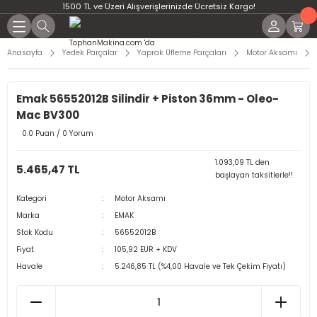
1500 TL ve Üzeri Alışverişlerinizde Ücretsiz Kargo!
Anasayfa
Yedek Parçalar
Yaprak Üfleme Parçaları
Motor Aksamı
Emak 56552012B Silindir + Piston 36mm - Oleo-
Mac BV300
0.0 Puan / 0 Yorum
1.093,09 TL den
5.465,47 TL
başlayan taksitlerle!!
Kategori
Motor Aksamı
Marka
EMAK
Stok Kodu
56552012B
Fiyat
105,92 EUR + KDV
Havale
5.246,85 TL (%4,00 Havale ve Tek Çekim Fiyatı)