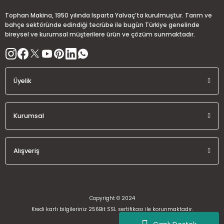
Ürün fiyatı diğer sitelerden daha pahalı.
Tophan Makina, 1950 yılında Isparta Yalvaç’ta kurulmuştur. Tarım ve
Bu ürüne benzer farklı alternatifler olmalı.
bahçe sektöründe edindiği tecrübe ile bugün Türkiye genelinde
bireysel ve kurumsal müşterilere ürün ve çözüm sunmaktadır.
Üyelik
Gönder
Kurumsal
Alışveriş
Copyright © 2024
Kredi kartı bilgileriniz 256Bit SSL sertifikası ile korunmaktadır.