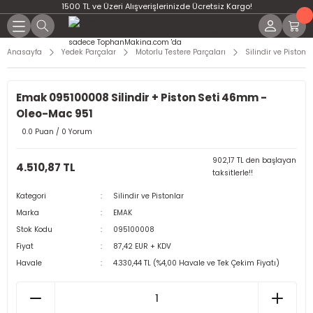
1500 TL ve Üzeri Alışverişlerinizde Ücretsiz Kargo!
Anasayfa
Yedek Parçalar
Motorlu Testere Parçaları
Silindir ve Pistonla
Emak 095100008 Silindir + Piston Seti 46mm -
Oleo-Mac 951
0.0 Puan / 0 Yorum
902,17 TL den başlayan
4.510,87 TL
taksitlerle!!
Kategori
Silindir ve Pistonlar
Marka
EMAK
Stok Kodu
095100008
Fiyat
87,42 EUR + KDV
Havale
4.330,44 TL (%4,00 Havale ve Tek Çekim Fiyatı)