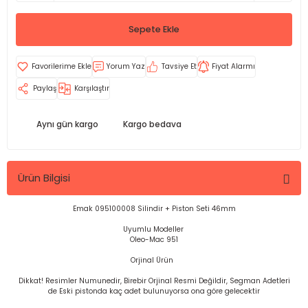
Sepete Ekle
Yorum Yaz
Tavsiye Et
Fiyat Alarmı
Paylaş
Karşılaştır
Aynı gün kargo
Kargo bedava
Ürün Bilgisi
Emak 095100008 Silindir + Piston Seti 46mm
Uyumlu Modeller
Oleo-Mac 951
Orjinal Ürün
Dikkat! Resimler Numunedir, Birebir Orjinal Resmi Değildir, Segman Adetleri
de Eski pistonda kaç adet bulunuyorsa ona göre gelecektir