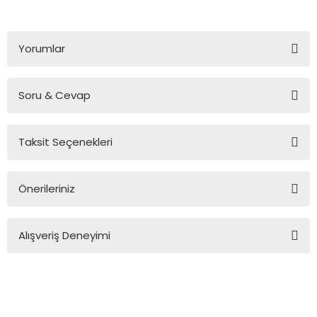
Yorumlar
Soru & Cevap
Bu ürüne ilk yorumu siz yapın!
Taksit Seçenekleri
Yorum Yaz
Ürün hakkında henüz soru sorulmamış.
Önerileriniz
Soru Sor
Bu ürünün fiyat bilgisi, resim, ürün açıklamalarında ve diğer
Alışveriş Deneyimi
konularda yetersiz gördüğünüz noktaları öneri formunu
kullanarak tarafımıza iletebilirsiniz.
Görüş ve önerileriniz için teşekkür ederiz.
Sitemize ilk yorumu siz yapın!
Ürün resmi kalitesiz, bozuk veya görüntülenemiyor.