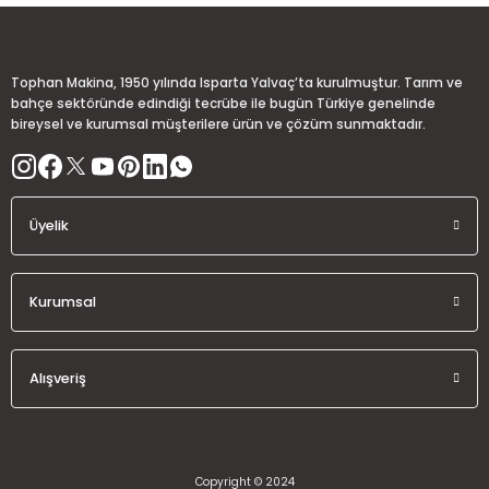
Ürün açıklamasında eksik bilgiler bulunuyor.
Deneyimini Paylaş
Ürün bilgilerinde hatalar bulunuyor.
Ürün fiyatı diğer sitelerden daha pahalı.
Tophan Makina, 1950 yılında Isparta Yalvaç’ta kurulmuştur. Tarım ve
Bu ürüne benzer farklı alternatifler olmalı.
bahçe sektöründe edindiği tecrübe ile bugün Türkiye genelinde
bireysel ve kurumsal müşterilere ürün ve çözüm sunmaktadır.
Üyelik
Gönder
Kurumsal
Alışveriş
Copyright © 2024