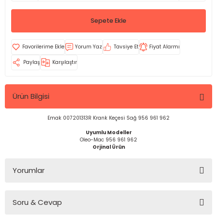
Sepete Ekle
Yorum Yaz
Tavsiye Et
Fiyat Alarmı
Paylaş
Karşılaştır
Ürün Bilgisi
Emak 007201313R Krank Keçesi Sağ 956 961 962
Uyumlu Modeller
Oleo-Mac 956 961 962
Orjinal Ürün
Yorumlar
Soru & Cevap
Bu ürüne ilk yorumu siz yapın!