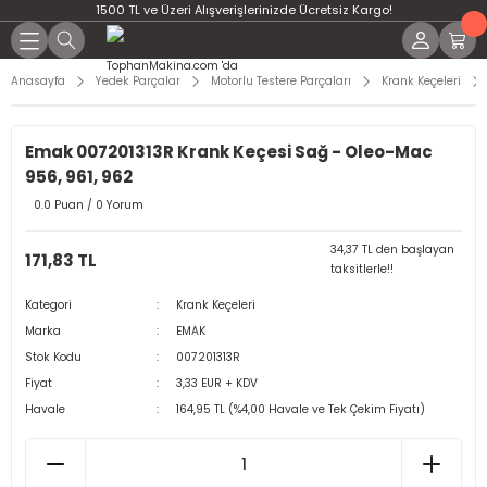
1500 TL ve Üzeri Alışverişlerinizde Ücretsiz Kargo!
Anasayfa
Yedek Parçalar
Motorlu Testere Parçaları
Krank Keçeleri
Emak 007201313R Krank Keçesi Sağ - Oleo-Mac
956, 961, 962
0.0 Puan / 0 Yorum
34,37 TL den başlayan
171,83 TL
taksitlerle!!
Kategori
Krank Keçeleri
Marka
EMAK
Stok Kodu
007201313R
Fiyat
3,33 EUR + KDV
Havale
164,95 TL (%4,00 Havale ve Tek Çekim Fiyatı)