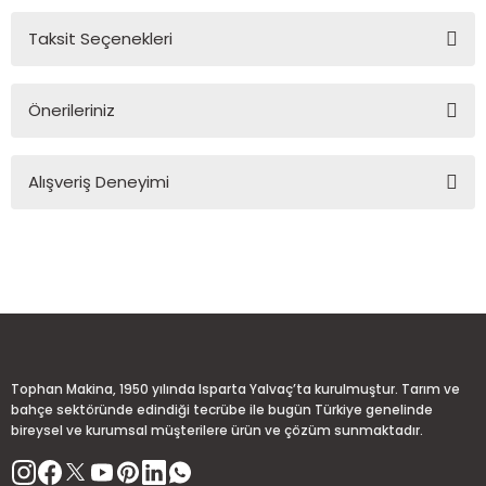
Taksit Seçenekleri
Yorum Yaz
Ürün hakkında henüz soru sorulmamış.
Önerileriniz
Soru Sor
Bu ürünün fiyat bilgisi, resim, ürün açıklamalarında ve diğer
Alışveriş Deneyimi
konularda yetersiz gördüğünüz noktaları öneri formunu
kullanarak tarafımıza iletebilirsiniz.
Görüş ve önerileriniz için teşekkür ederiz.
Sitemize ilk yorumu siz yapın!
Ürün resmi kalitesiz, bozuk veya görüntülenemiyor.
Ürün açıklamasında eksik bilgiler bulunuyor.
Deneyimini Paylaş
Ürün bilgilerinde hatalar bulunuyor.
Ürün fiyatı diğer sitelerden daha pahalı.
Tophan Makina, 1950 yılında Isparta Yalvaç’ta kurulmuştur. Tarım ve
Bu ürüne benzer farklı alternatifler olmalı.
bahçe sektöründe edindiği tecrübe ile bugün Türkiye genelinde
bireysel ve kurumsal müşterilere ürün ve çözüm sunmaktadır.