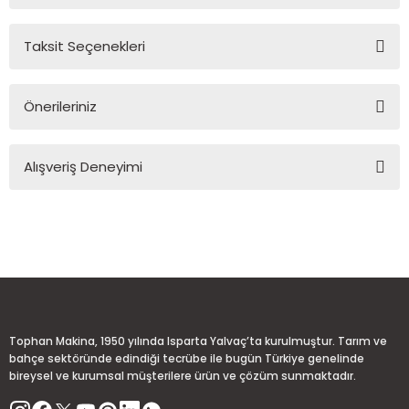
Taksit Seçenekleri
Yorum Yaz
Ürün hakkında henüz soru sorulmamış.
Önerileriniz
Soru Sor
Bu ürünün fiyat bilgisi, resim, ürün açıklamalarında ve diğer
Alışveriş Deneyimi
konularda yetersiz gördüğünüz noktaları öneri formunu
kullanarak tarafımıza iletebilirsiniz.
Görüş ve önerileriniz için teşekkür ederiz.
Sitemize ilk yorumu siz yapın!
Ürün resmi kalitesiz, bozuk veya görüntülenemiyor.
Ürün açıklamasında eksik bilgiler bulunuyor.
Deneyimini Paylaş
Ürün bilgilerinde hatalar bulunuyor.
Ürün fiyatı diğer sitelerden daha pahalı.
Tophan Makina, 1950 yılında Isparta Yalvaç’ta kurulmuştur. Tarım ve
Bu ürüne benzer farklı alternatifler olmalı.
bahçe sektöründe edindiği tecrübe ile bugün Türkiye genelinde
bireysel ve kurumsal müşterilere ürün ve çözüm sunmaktadır.