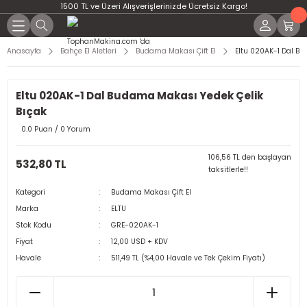
1500 TL ve Üzeri Alışverişlerinizde Ücretsiz Kargo!
Anasayfa
Bahçe El Aletleri
Budama Makası Çift El
Eltu 020AK-1 Dal B
Eltu 020AK-1 Dal Budama Makası Yedek Çelik
Bıçak
0.0 Puan / 0 Yorum
106,56 TL den başlayan
532,80 TL
taksitlerle!!
Kategori
Budama Makası Çift El
Marka
ELTU
Stok Kodu
GRE-020AK-1
Fiyat
12,00 USD + KDV
Havale
511,49 TL (%4,00 Havale ve Tek Çekim Fiyatı)