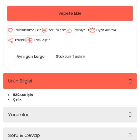
Sepete Ekle
Yorum Yaz
Tavsiye Et
Fiyat Alarmı
Paylaş
Karşılaştır
Aynı gün kargo
Stoktan Teslim
Ürün Bilgisi
020AKE için
Çelik
Yorumlar
Soru & Cevap
Bu ürüne ilk yorumu siz yapın!