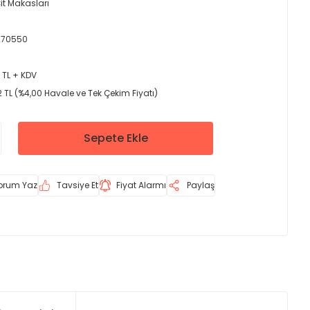
it Makasları
270550
 TL + KDV
 TL (%4,00 Havale ve Tek Çekim Fiyatı)
Sepete Ekle
orum Yaz
Tavsiye Et
Fiyat Alarmı
Paylaş