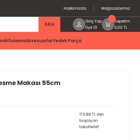
Hakkimizda
Mağazalarımız
Giriş Yap
Sepetim
ARA
Üye Ol
0,00 TL
nak
Sulama
Aksesuarlar
Yedek Parça
Kesme Makası 55cm
170,88 TL den
başlayan
taksitlerle!!