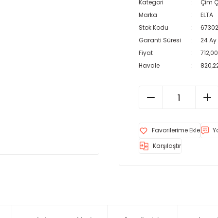
Kategori
Çim Ç
Marka
ELTA
Stok Kodu
6730
Garanti Süresi
24 Ay
Fiyat
712,00
Havale
820,22
Y
Karşılaştır