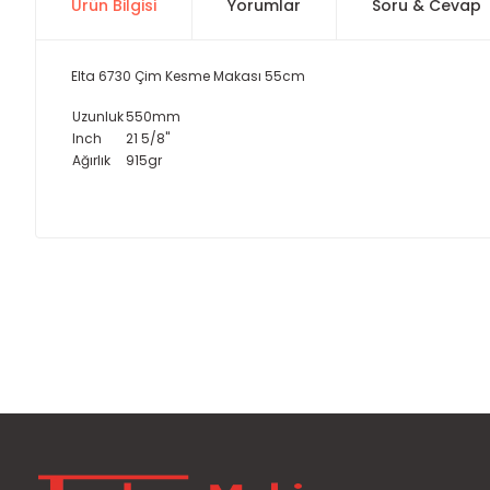
Ürün Bilgisi
Yorumlar
Soru & Cevap
Elta 6730 Çim Kesme Makası 55cm
Uzunluk
550mm
Inch
21 5/8"
Ağırlık
915gr
Bu ürünün fiyat bilgisi, resim, ürün açıklamalarında ve diğer
Görüş ve önerileriniz için teşekkür ederiz.
Ürün resmi kalitesiz, bozuk veya görüntülenemiyor.
Ürün açıklamasında eksik bilgiler bulunuyor.
Ürün bilgilerinde hatalar bulunuyor.
Ürün fiyatı diğer sitelerden daha pahalı.
Bu ürüne benzer farklı alternatifler olmalı.