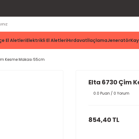
e El Aletleri
Elektrikli El Aletleri
Hırdavat
İlaçlama
Jeneratör
Kay
Çim Kesme Makası 55cm
Elta 6730 Çim 
0.0 Puan / 0 Yorum
854,40 TL