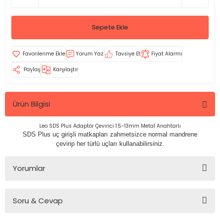
Sepete Ekle
Yorum Yaz
Tavsiye Et
Fiyat Alarmı
Paylaş
Karşılaştır
Ürün Bilgisi
Leo SDS Plus Adaptör Çevirici 1.5-13mm Metal Anahtarlı
SDS Plus uç girişli matkapları zahmetsizce normal mandrene
çevirip her türlü uçları kullanabilirsiniz.
Yorumlar
Soru & Cevap
Bu ürüne ilk yorumu siz yapın!