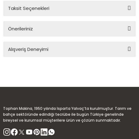
Taksit Seçenekleri
Yorum Yaz
Ürün hakkında henüz soru sorulmamış.
Önerileriniz
Soru Sor
Bu ürünün fiyat bilgisi, resim, ürün açıklamalarında ve diğer
Alışveriş Deneyimi
konularda yetersiz gördüğünüz noktaları öneri formunu
kullanarak tarafımıza iletebilirsiniz.
Görüş ve önerileriniz için teşekkür ederiz.
Sitemize ilk yorumu siz yapın!
Ürün resmi kalitesiz, bozuk veya görüntülenemiyor.
Ürün açıklamasında eksik bilgiler bulunuyor.
Deneyimini Paylaş
Ürün bilgilerinde hatalar bulunuyor.
Ürün fiyatı diğer sitelerden daha pahalı.
Tophan Makina, 1950 yılında Isparta Yalvaç’ta kurulmuştur. Tarım ve
Bu ürüne benzer farklı alternatifler olmalı.
bahçe sektöründe edindiği tecrübe ile bugün Türkiye genelinde
bireysel ve kurumsal müşterilere ürün ve çözüm sunmaktadır.