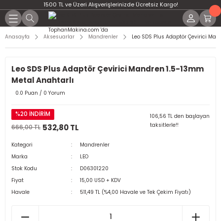
1500 TL ve Üzeri Alışverişlerinizde Ücretsiz Kargo!
Anasayfa
Aksesuarlar
Mandrenler
Leo SDS Plus Adaptör Çevirici Man
Leo SDS Plus Adaptör Çevirici Mandren 1.5-13mm
Metal Anahtarlı
0.0 Puan / 0 Yorum
%20 İNDİRİM
106,56 TL den başlayan
taksitlerle!!
532,80 TL
666,00 TL
Kategori
Mandrenler
Marka
LEO
Stok Kodu
D06301220
Fiyat
15,00 USD + KDV
Havale
511,49 TL (%4,00 Havale ve Tek Çekim Fiyatı)