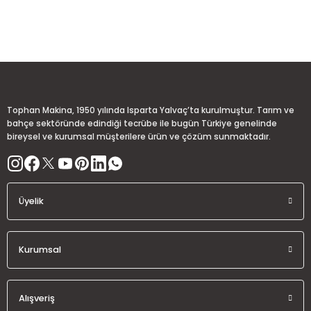
Görüş ve önerileriniz için teşekkür ederiz.
Sitemize ilk yorumu siz yapın!
Ürün resmi kalitesiz, bozuk veya görüntülenemiyor.
Ürün açıklamasında eksik bilgiler bulunuyor.
Deneyimini Paylaş
Ürün bilgilerinde hatalar bulunuyor.
Ürün fiyatı diğer sitelerden daha pahalı.
Tophan Makina, 1950 yılında Isparta Yalvaç’ta kurulmuştur. Tarım ve
Bu ürüne benzer farklı alternatifler olmalı.
bahçe sektöründe edindiği tecrübe ile bugün Türkiye genelinde
bireysel ve kurumsal müşterilere ürün ve çözüm sunmaktadır.
Üyelik
Gönder
Kurumsal
Alışveriş