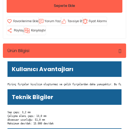
Sepete Ekle
Yorum Yaz
Tavsiye Et
Fiyat Alarmı
Paylaş
Karşılaştır
Ürün Bilgisi
Kullanıcı Avantajları
Pirinç fırçalar kıvılcım oluşturmaz ve çelik fırçalardan daha yumuşaktır. Bu fırçala
Teknik Bilgiler
Sap çapı: 3,2 mm

Çalışma alanı çapı: 13,0 mm

Aksesuar uzunluğu: 51,0 mm

Maksimum dev/dak: 15.000 dev/dak