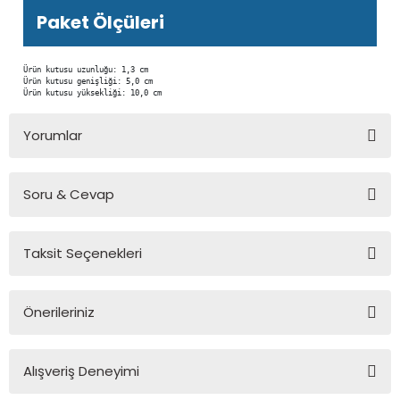
Paket Ölçüleri
Ürün kutusu uzunluğu: 1,3 cm

Ürün kutusu genişliği: 5,0 cm

Ürün kutusu yüksekliği: 10,0 cm
Yorumlar
Soru & Cevap
Bu ürüne ilk yorumu siz yapın!
Taksit Seçenekleri
Yorum Yaz
Ürün hakkında henüz soru sorulmamış.
Önerileriniz
Soru Sor
Bu ürünün fiyat bilgisi, resim, ürün açıklamalarında ve diğer
Alışveriş Deneyimi
konularda yetersiz gördüğünüz noktaları öneri formunu
kullanarak tarafımıza iletebilirsiniz.