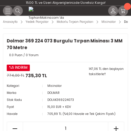
1500 TL ve Üzeri Alışverişlerinizde Ücretsiz Kargo!
Anasayfa
Yedek Parçalar
Motorlu Tırpan Parçaları
Misinalar
Dolm
Dolmar 369 224 073 Burgulu Tırpan Misinası 3 MM
70 Metre
0.0 Puan / 0 Yorum
%5 İNDİRİM
147,06 TL den başlayan
taksitlerle!!
735,30 TL
774,00 TL
Kategori
Misinalar
Marka
DOLMAR
Stok Kodu
DOLAK369224073
Fiyat
15,00 EUR + KDV
Havale
705,89 TL (%4,00 Havale ve Tek Çekim Fiyatı)