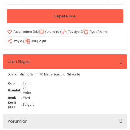
Sepete Ekle
Yorum Yaz
Tavsiye Et
Fiyat Alarmı
Paylaş
Karşılaştır
Ürün Bilgisi
Dolmar Misina 3mm 70 Metre Burgulu Silikonlu
Çap
:
3 mm
70
Uzunluk
:
Metre
Renk
:
Mavi
Kesit
:
Burgulu
Şekli
Yorumlar