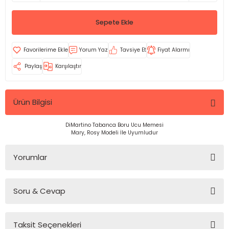
Sepete Ekle
Yorum Yaz
Tavsiye Et
Fiyat Alarmı
Paylaş
Karşılaştır
Ürün Bilgisi
DiMartino Tabanca Boru Ucu Memesi
Mary, Rosy Modeli İle Uyumludur
Yorumlar
Soru & Cevap
Bu ürüne ilk yorumu siz yapın!
Taksit Seçenekleri
Yorum Yaz