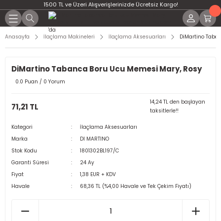
1500 TL ve Üzeri Alışverişlerinizde Ücretsiz Kargo!
Anasayfa
İlaçlama Makineleri
İlaçlama Aksesuarları
DiMartino Taba
DiMartino Tabanca Boru Ucu Memesi Mary, Rosy
0.0 Puan / 0 Yorum
14,24 TL den başlayan
71,21 TL
taksitlerle!!
Kategori
İlaçlama Aksesuarları
Marka
DI MARTINO
Stok Kodu
1801302BL197/C
Garanti Süresi
24 Ay
Fiyat
1,38 EUR + KDV
Havale
68,36 TL (%4,00 Havale ve Tek Çekim Fiyatı)