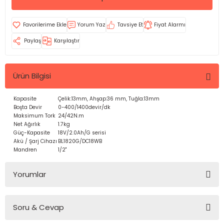
Yorum Yaz
Tavsiye Et
Fiyat Alarmı
Paylaş
Karşılaştır
Ürün Bilgisi
Kapasite
Çelik:13mm, Ahşap:36 mm, Tuğla:13mm
Boşta Devir
0-400/1400devir/dk
Maksimum Tork
24/42N.m
Net Ağırlık
1.7kg
Güç-Kapasite
18V/2.0Ah/G serisi
Akü / Şarj Cihazı
BL1820G/DC18WB
Mandren
1/2"
Yorumlar
Soru & Cevap
Bu ürüne ilk yorumu siz yapın!