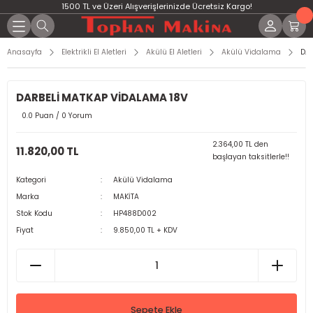
1500 TL ve Üzeri Alışverişlerinizde Ücretsiz Kargo!
Anasayfa
Elektrikli El Aletleri
Akülü El Aletleri
Akülü Vidalama
DAR
DARBELİ MATKAP VİDALAMA 18V
0.0 Puan / 0 Yorum
2.364,00 TL den
11.820,00 TL
başlayan taksitlerle!!
Kategori
Akülü Vidalama
Marka
MAKİTA
Stok Kodu
HP488D002
Fiyat
9.850,00 TL + KDV
Sepete Ekle