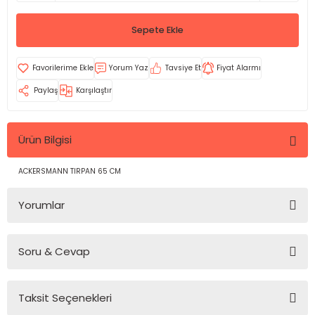
Sepete Ekle
Yorum Yaz
Tavsiye Et
Fiyat Alarmı
Paylaş
Karşılaştır
Ürün Bilgisi
ACKERSMANN TIRPAN 65 CM
Yorumlar
Soru & Cevap
Bu ürüne ilk yorumu siz yapın!
Taksit Seçenekleri
Yorum Yaz
Ürün hakkında henüz soru sorulmamış.