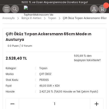
1500 TL ve Üzeri Alışverişlerinizde Ücretsiz Kargo!
Anasayfa
Bahçe El Aletleri
Tırpan
Çift Öküz Tırpan Ackersmann 65cm
Çift Öküz Tırpan Ackersmann 65cm Made ın
Austurya
0.0 Puan / 0 Yorum
505,68 TL den
2.528,40 TL
başlayan taksitlerle!!
Kategori
Tırpan
Marka
ÇİFT ÖKÜZ
Stok Kodu
P511365
Fiyat
49,00 EUR + KDV
Havale
2.427,26 TL (%4,00 Havale ve Tek Çekim Fiyatı)