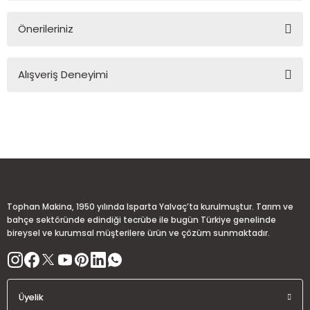
Önerileriniz
Soru Sor
Bu ürünün fiyat bilgisi, resim, ürün açıklamalarında ve diğer
Alışveriş Deneyimi
konularda yetersiz gördüğünüz noktaları öneri formunu
kullanarak tarafımıza iletebilirsiniz.
Görüş ve önerileriniz için teşekkür ederiz.
Sitemize ilk yorumu siz yapın!
Ürün resmi kalitesiz, bozuk veya görüntülenemiyor.
Ürün açıklamasında eksik bilgiler bulunuyor.
Deneyimini Paylaş
Ürün bilgilerinde hatalar bulunuyor.
Ürün fiyatı diğer sitelerden daha pahalı.
Tophan Makina, 1950 yılında Isparta Yalvaç’ta kurulmuştur. Tarım ve
Bu ürüne benzer farklı alternatifler olmalı.
bahçe sektöründe edindiği tecrübe ile bugün Türkiye genelinde
bireysel ve kurumsal müşterilere ürün ve çözüm sunmaktadır.
Üyelik
Gönder