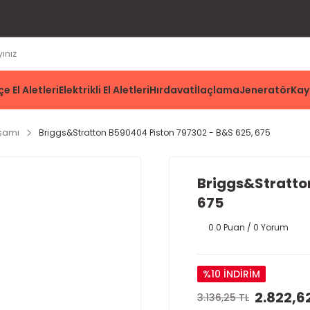
e El Aletleri
Elektrikli El Aletleri
Hırdavat
İlaçlama
Jeneratör
Kay
ksamı
Briggs&Stratton B590404 Piston 797302 - B&S 625, 675
Briggs&Stratto
675
0.0 Puan / 0 Yorum
%10 İNDİRİM
2.822,6
3.136,25 TL