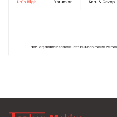
Ürün Bilgisi
Yorumlar
Soru & Cevap
Not! Parçalarımız sadece üstte bulunan marka ve model
Bu ürünün fiyat bilgisi, resim, ürün açıklamalarında ve diğer
Görüş ve önerileriniz için teşekkür ederiz.
Ürün resmi kalitesiz, bozuk veya görüntülenemiyor.
Ürün açıklamasında eksik bilgiler bulunuyor.
Ürün bilgilerinde hatalar bulunuyor.
Ürün fiyatı diğer sitelerden daha pahalı.
Bu ürüne benzer farklı alternatifler olmalı.