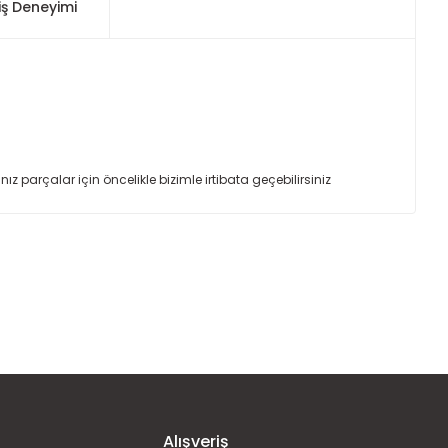
iş Deneyimi
arçalar için öncelikle bizimle irtibata geçebilirsiniz
ımıza iletebilirsiniz.
Alışveriş