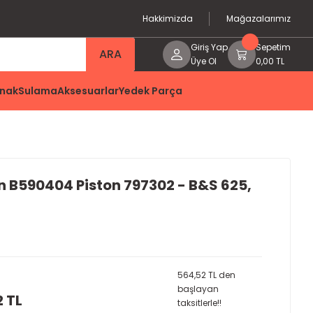
Hakkimizda
Mağazalarımız
Giriş Yap
Sepetim
ARA
Üye Ol
0,00 TL
nak
Sulama
Aksesuarlar
Yedek Parça
n B590404 Piston 797302 - B&S 625,
564,52 TL den
başlayan
2 TL
taksitlerle!!