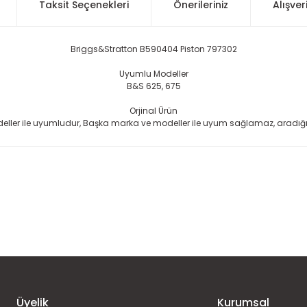
Taksit Seçenekleri
Önerileriniz
Alışver
Briggs&Stratton B590404 Piston 797302
Uyumlu Modeller
B&S 625, 675
Orjinal Ürün
ler ile uyumludur, Başka marka ve modeller ile uyum sağlamaz, aradığınız p
 konularda yetersiz gördüğünüz noktaları öneri formunu kullanarak taraf
Ürün hakkında henüz soru sorulmamış.
Bu ürüne ilk yorumu siz yapın!
Sitemize ilk yorumu siz yapın!
Deneyimini Paylaş
Yorum Yaz
Soru Sor
Üyelik
Kurumsal