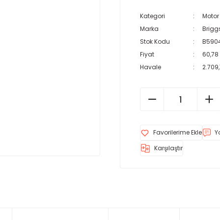
Kategori
Motor
Marka
Brigg
Stok Kodu
B590
Fiyat
60,78
Havale
2.709,
Y
Karşılaştır