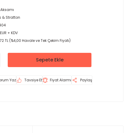
 Aksamı
s & Stratton
404
 EUR + KDV
72 TL (%4,00 Havale ve Tek Çekim Fiyatı)
Sepete Ekle
orum Yaz
Tavsiye Et
Fiyat Alarmı
Paylaş