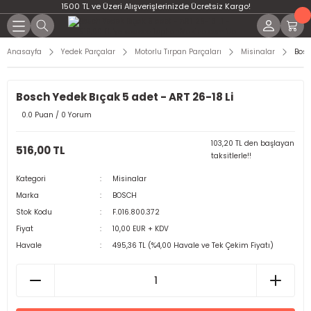
1500 TL ve Üzeri Alışverişlerinizde Ücretsiz Kargo!
Anasayfa
Yedek Parçalar
Motorlu Tırpan Parçaları
Misinalar
Bosc
Bosch Yedek Bıçak 5 adet - ART 26-18 Li
0.0 Puan / 0 Yorum
103,20 TL den başlayan
516,00 TL
taksitlerle!!
Kategori
Misinalar
Marka
BOSCH
Stok Kodu
F.016.800.372
Fiyat
10,00 EUR + KDV
Havale
495,36 TL (%4,00 Havale ve Tek Çekim Fiyatı)