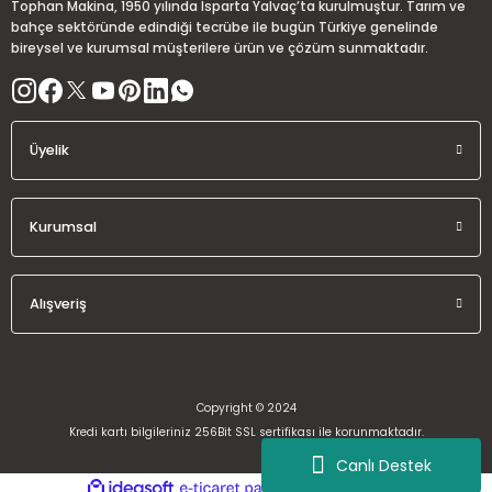
Tophan Makina, 1950 yılında Isparta Yalvaç’ta kurulmuştur. Tarım ve
Bu ürüne benzer farklı alternatifler olmalı.
bahçe sektöründe edindiği tecrübe ile bugün Türkiye genelinde
bireysel ve kurumsal müşterilere ürün ve çözüm sunmaktadır.
Üyelik
Gönder
Kurumsal
Alışveriş
Copyright © 2024
Kredi kartı bilgileriniz 256Bit SSL sertifikası ile korunmaktadır.
Canlı Destek
ideasoft
ile
e-