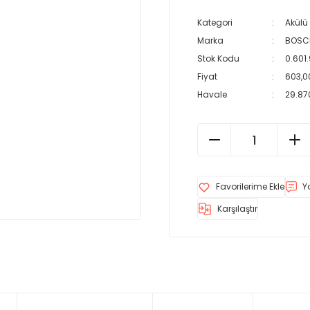
Kategori
Akülü
Marka
BOSC
Stok Kodu
0.601
Fiyat
603,0
Havale
29.870
Y
Karşılaştır