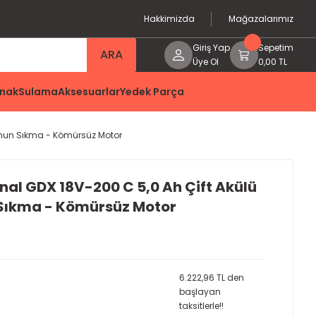
Hakkimizda
Mağazalarımız
Giriş Yap
Sepetim
ARA
Üye Ol
0,00 TL
nak
Sulama
Aksesuarlar
Yedek Parça
Somun Sıkma - Kömürsüz Motor
nal GDX 18V-200 C 5,0 Ah Çift Akülü
Sıkma - Kömürsüz Motor
6.222,96 TL den
başlayan
taksitlerle!!