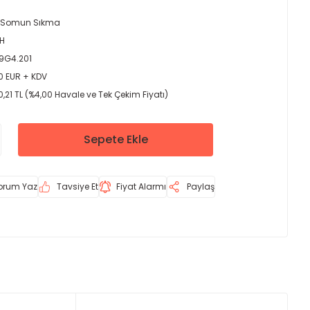
 Somun Sıkma
H
.9G4.201
0 EUR + KDV
,21 TL (%4,00 Havale ve Tek Çekim Fiyatı)
Sepete Ekle
orum Yaz
Tavsiye Et
Fiyat Alarmı
Paylaş