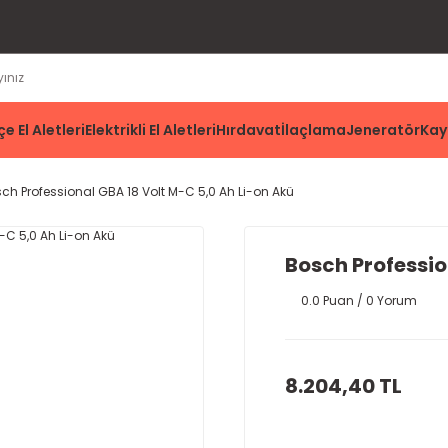
e El Aletleri
Elektrikli El Aletleri
Hırdavat
İlaçlama
Jeneratör
Kay
ch Professional GBA 18 Volt M-C 5,0 Ah Li-on Akü
Bosch Professio
0.0 Puan / 0 Yorum
8.204,40 TL