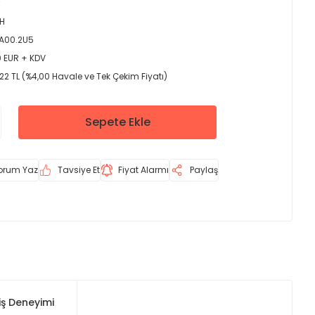
H
.A00.2U5
0 EUR + KDV
22 TL (%4,00 Havale ve Tek Çekim Fiyatı)
Sepete Ekle
orum Yaz
Tavsiye Et
Fiyat Alarmı
Paylaş
iş Deneyimi