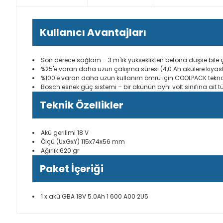
Kullanıcı Avantajları
Son derece sağlam – 3 m'lik yükseklikten betona düşse bil
%25'e varan daha uzun çalışma süresi (4,0 Ah akülere kıyas
%100'e varan daha uzun kullanım ömrü için COOLPACK teknolo
Bosch esnek güç sistemi – bir akünün aynı volt sınıfına ait t
Teknik Özellikler
Akü gerilimi 18 V
Ölçü (UxGxY) 115x74x56 mm
Ağırlık 620 gr
Paket İçeriği
1 x akü GBA 18V 5.0Ah 1 600 A00 2U5