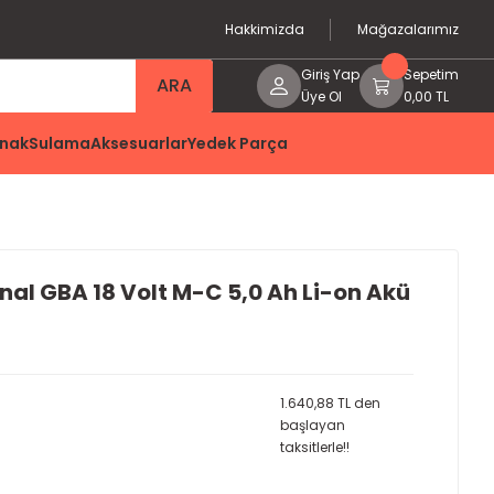
Hakkimizda
Mağazalarımız
Giriş Yap
Sepetim
ARA
Üye Ol
0,00 TL
nak
Sulama
Aksesuarlar
Yedek Parça
nal GBA 18 Volt M-C 5,0 Ah Li-on Akü
1.640,88 TL den
başlayan
taksitlerle!!