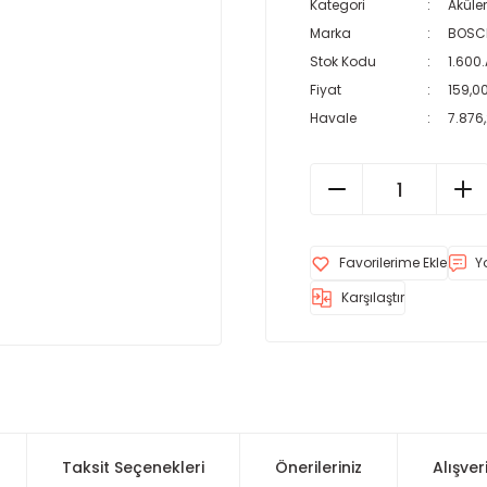
Kategori
Aküler
Marka
BOSC
Stok Kodu
1.600
Fiyat
159,0
Havale
7.876,
Y
Karşılaştır
Taksit Seçenekleri
Önerileriniz
Alışver