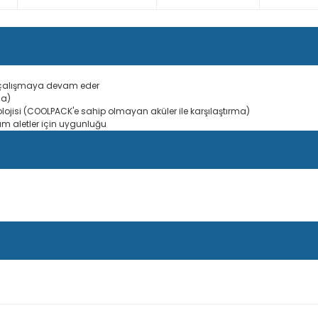
e çalışmaya devam eder
la)
jisi (COOLPACK'e sahip olmayan aküler ile karşılaştırma)
üm aletler için uygunluğu