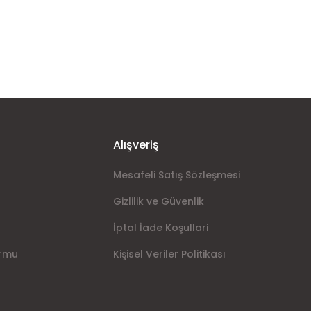
ımıza iletebilirsiniz.
Alışveriş
Mesafeli Satış Sözleşmesi
Gizlilik ve Güvenlik
İptal İade Koşullari
ormu
Kişisel Veriler Politikası