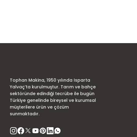
Bu ürünün fiyat bilgisi, resim, ürün açıklamalarında ve diğer
Görüş ve önerileriniz için teşekkür ederiz.
Ürün resmi kalitesiz, bozuk veya görüntülenemiyor.
Ürün açıklamasında eksik bilgiler bulunuyor.
Ürün bilgilerinde hatalar bulunuyor.
Ürün fiyatı diğer sitelerden daha pahalı.
Bu ürüne benzer farklı alternatifler olmalı.
Tophan Makina, 1950 yılında Isparta
Yalvaç’ta kurulmuştur. Tarım ve bahçe
sektöründe edindiği tecrübe ile bugün
Türkiye genelinde bireysel ve kurumsal
müşterilere ürün ve çözüm
sunmaktadır.