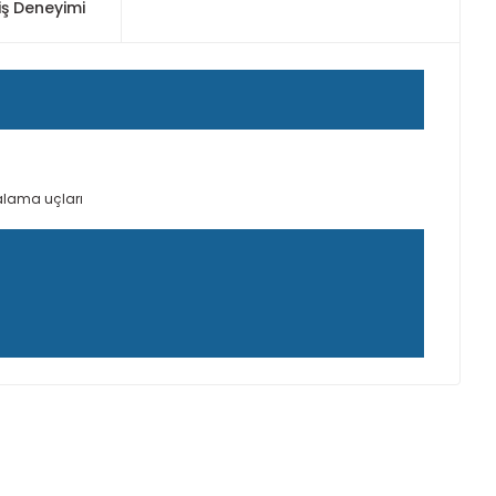
iş Deneyimi
dalama uçları
ımıza iletebilirsiniz.