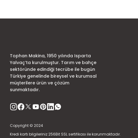
Ürün resmi kalitesiz, bozuk veya görüntülenemiyor.
Ürün açıklamasında eksik bilgiler bulunuyor.
Ürün bilgilerinde hatalar bulunuyor.
Ürün fiyatı diğer sitelerden daha pahalı.
Bu ürüne benzer farklı alternatifler olmalı.
Tophan Makina, 1950 yılında Isparta
Yalvaç’ta kurulmuştur. Tarım ve bahçe
sektöründe edindiği tecrübe ile bugün
Türkiye genelinde bireysel ve kurumsal
müşterilere ürün ve çözüm
sunmaktadır.
Copyright © 2024
Kredi kartı bilgileriniz 256Bit SSL sertifikası ile korunmaktadır.