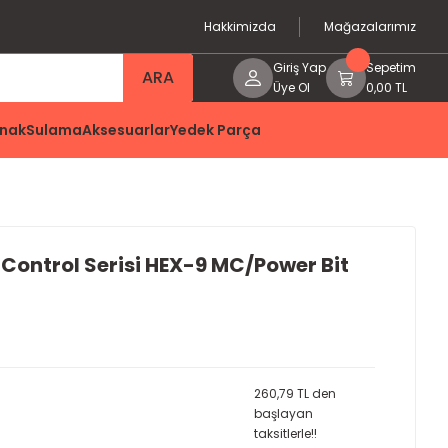
Hakkimizda
Mağazalarımız
Giriş Yap
Sepetim
ARA
Üye Ol
0,00 TL
nak
Sulama
Aksesuarlar
Yedek Parça
Control Serisi HEX-9 MC/Power Bit
260,79 TL den
başlayan
taksitlerle!!