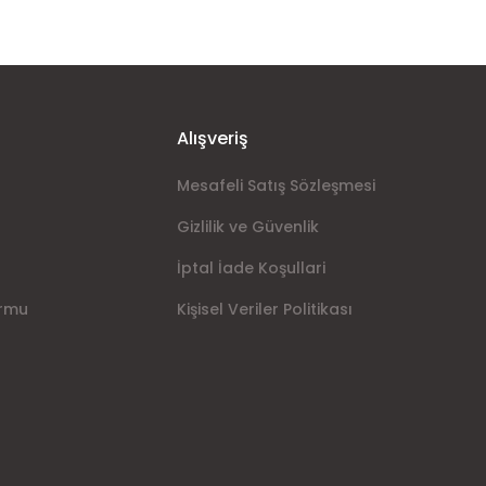
Alışveriş
Mesafeli Satış Sözleşmesi
Gizlilik ve Güvenlik
İptal İade Koşullari
ormu
Kişisel Veriler Politikası