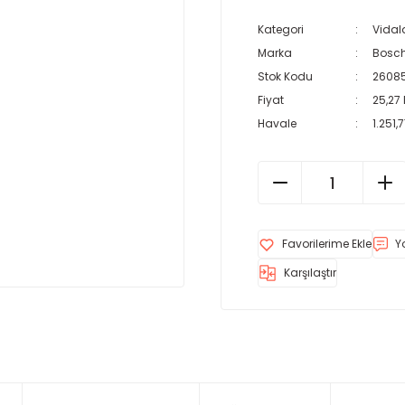
Kategori
Vidala
Marka
Bosch
Stok Kodu
2608
Fiyat
25,27
Havale
1.251,
Y
Karşılaştır