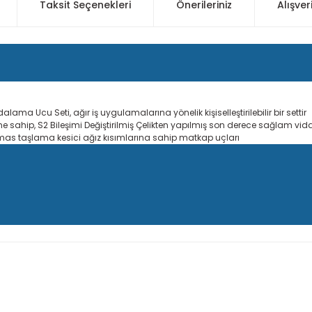
Taksit Seçenekleri
Önerileriniz
Alışver
ma Ucu Seti, ağır iş uygulamalarına yönelik kişiselleştirilebilir bir settir
ine sahip, S2 Bileşimi Değiştirilmiş Çelikten yapılmış son derece sağlam vi
mas taşlama kesici ağız kısımlarına sahip matkap uçları
 konularda yetersiz gördüğünüz noktaları öneri formunu kullanarak taraf
Ürün hakkında henüz soru sorulmamış.
Bu ürüne ilk yorumu siz yapın!
Sitemize ilk yorumu siz yapın!