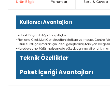
Ürün Bilgisi
Yorumlar
Soru & Cevap
Kullanıcı Avantajları
-Yüksek Dayanıklılığa Sahip Uçlar
-Pick and Click MultiConstruction Matkap ve Impact Control Vidala
-Uzun süreli çalışmalar için ideal genişletilmiş torsiyon bölges
-Neredeyse her türlü malzemede yüksek aşınma direnci için el
Teknik Özellikler
Paket İçeriği Avantajları
Bu ürünün fiyat bilgisi, resim, ürün açıklamalarında ve diğer
Görüş ve önerileriniz için teşekkür ederiz.