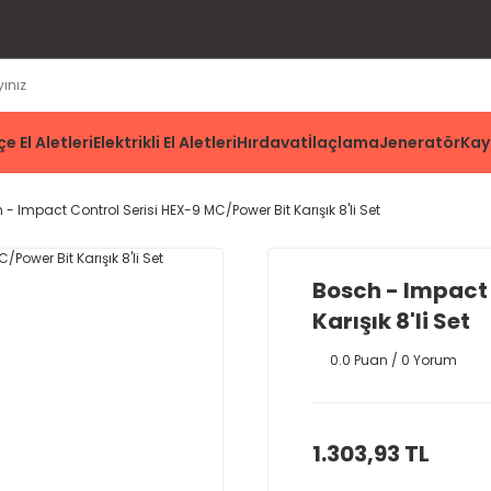
e El Aletleri
Elektrikli El Aletleri
Hırdavat
İlaçlama
Jeneratör
Kay
- Impact Control Serisi HEX-9 MC/Power Bit Karışık 8'li Set
Bosch - Impact 
Karışık 8'li Set
0.0 Puan / 0 Yorum
1.303,93 TL