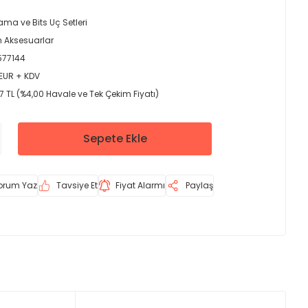
ma ve Bits Uç Setleri
 Aksesuarlar
577144
 EUR + KDV
77 TL (%4,00 Havale ve Tek Çekim Fiyatı)
Sepete Ekle
orum Yaz
Tavsiye Et
Fiyat Alarmı
Paylaş