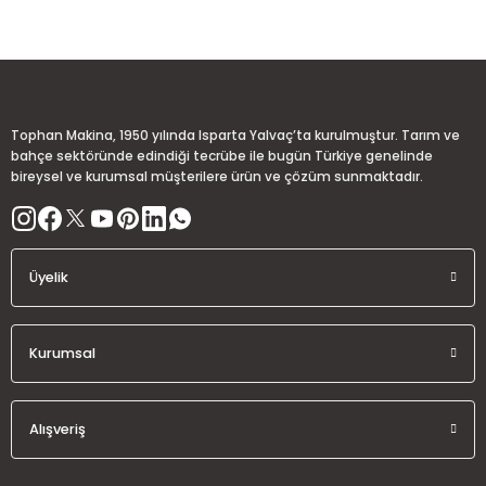
Sitemize ilk yorumu siz yapın!
Ürün resmi kalitesiz, bozuk veya görüntülenemiyor.
Ürün açıklamasında eksik bilgiler bulunuyor.
Deneyimini Paylaş
Ürün bilgilerinde hatalar bulunuyor.
Ürün fiyatı diğer sitelerden daha pahalı.
Tophan Makina, 1950 yılında Isparta Yalvaç’ta kurulmuştur. Tarım ve
Bu ürüne benzer farklı alternatifler olmalı.
bahçe sektöründe edindiği tecrübe ile bugün Türkiye genelinde
bireysel ve kurumsal müşterilere ürün ve çözüm sunmaktadır.
Üyelik
Gönder
Kurumsal
Alışveriş