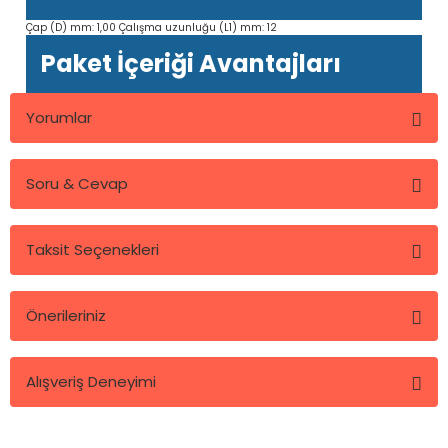
Çap (D) mm: 1,00 Çalışma uzunluğu (L1) mm: 12
Paket İçeriği Avantajları
Yorumlar
Soru & Cevap
Bu ürüne ilk yorumu siz yapın!
Taksit Seçenekleri
Yorum Yaz
Ürün hakkında henüz soru sorulmamış.
Önerileriniz
Soru Sor
Bu ürünün fiyat bilgisi, resim, ürün açıklamalarında ve diğer
Alışveriş Deneyimi
konularda yetersiz gördüğünüz noktaları öneri formunu
kullanarak tarafımıza iletebilirsiniz.
Görüş ve önerileriniz için teşekkür ederiz.