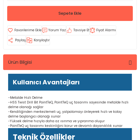
Sepete Ekle
Yorum Yaz
Tavsiye Et
Fiyat Alarmı
Paylaş
Karşılaştır
Ürün Bilgisi
Kullanıcı Avantajları
-Metalde Hızlı Delme
-HSS Twist Drill Bit PointTeQ, PointTeQ uç tasarımı sayesinde metalde hızlı
delme olanağı sağlar
-Kendiliğinden merkezlemeli uç, yalpalamayı önleyerek hızlı ve kolay
delme başlangıcı olanağı sunar
-Yüksek delme hızıyla daha az ısınma ve yıpranma oluşur
-PointTeQ uç tasarımı keskinliğini korur ve devamlı dayanıklılık sunar
Teknik Özellikler