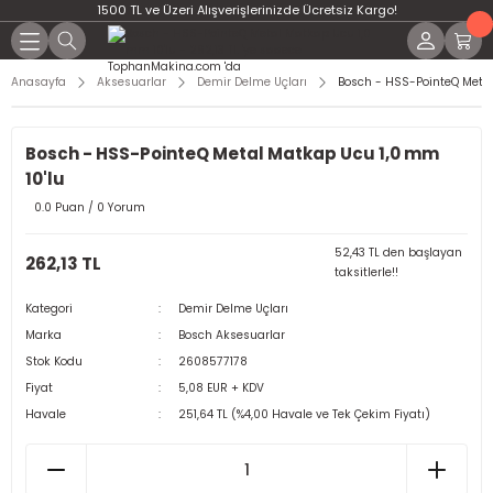
1500 TL ve Üzeri Alışverişlerinizde Ücretsiz Kargo!
Anasayfa
Aksesuarlar
Demir Delme Uçları
Bosch - HSS-PointeQ Metal
Bosch - HSS-PointeQ Metal Matkap Ucu 1,0 mm
10'lu
0.0 Puan / 0 Yorum
52,43 TL den başlayan
262,13 TL
taksitlerle!!
Kategori
Demir Delme Uçları
Marka
Bosch Aksesuarlar
Stok Kodu
2608577178
Fiyat
5,08 EUR + KDV
Havale
251,64 TL (%4,00 Havale ve Tek Çekim Fiyatı)